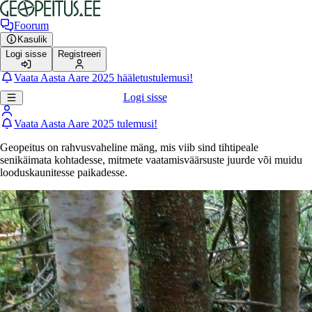
Foorum
Kasulik
Logi sisse
Registreeri
Vaata Aasta Aare 2025 hääletustulemusi!
Logi sisse
Vaata Aasta Aare 2025 tulemusi!
Geopeitus on rahvusvaheline mäng, mis viib sind tihtipeale
senikäimata kohtadesse, mitmete vaatamisväärsuste juurde või muidu
looduskaunitesse paikadesse.