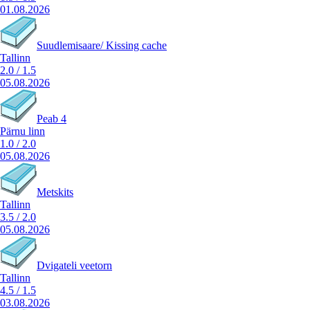
01.08.2026
Suudlemisaare/ Kissing cache
Tallinn
2.0
/
1.5
05.08.2026
Peab 4
Pärnu linn
1.0
/
2.0
05.08.2026
Metskits
Tallinn
3.5
/
2.0
05.08.2026
Dvigateli veetorn
Tallinn
4.5
/
1.5
03.08.2026