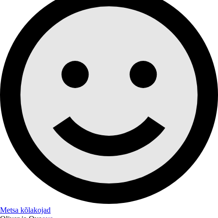
Metsa kõlakojad