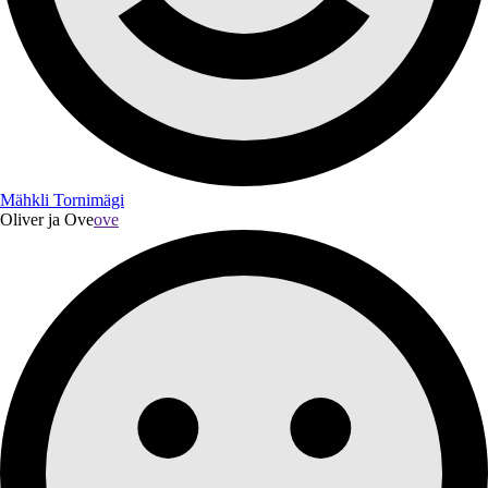
Mähkli Tornimägi
Oliver ja Ove
ove