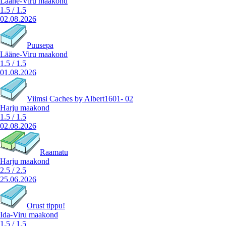
Lääne-Viru maakond
1.5
/
1.5
02.08.2026
Puusepa
Lääne-Viru maakond
1.5
/
1.5
01.08.2026
Viimsi Caches by Albert1601- 02
Harju maakond
1.5
/
1.5
02.08.2026
Raamatu
Harju maakond
2.5
/
2.5
25.06.2026
Orust tippu!
Ida-Viru maakond
1.5
/
1.5