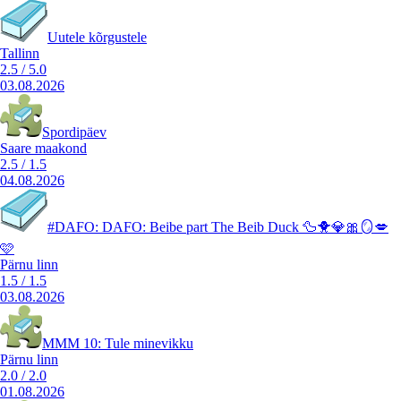
Uutele kõrgustele
Tallinn
2.5
/
5.0
03.08.2026
Spordipäev
Saare maakond
2.5
/
1.5
04.08.2026
#DAFO: DAFO: Beibe part The Beib Duck 🦆🐥💎🎀🪞💋
🩷
Pärnu linn
1.5
/
1.5
03.08.2026
MMM 10: Tule minevikku
Pärnu linn
2.0
/
2.0
01.08.2026