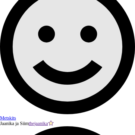
Metskits
Jaanika ja Siim
thejaanika