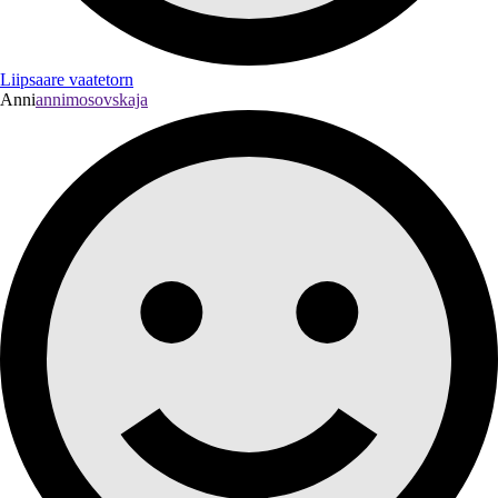
Liipsaare vaatetorn
Anni
annimosovskaja