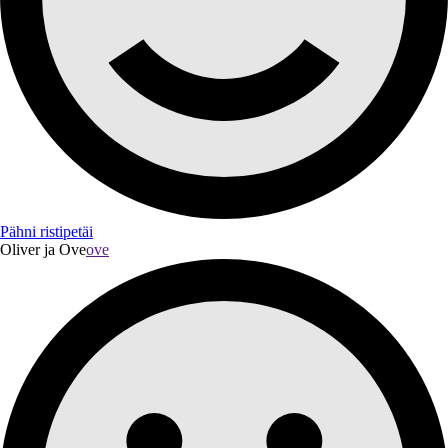
Pähni ristipetäi
Oliver ja Ove
ove