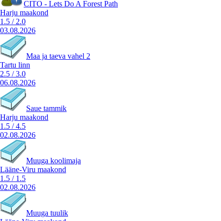
CITO - Lets Do A Forest Path
Harju maakond
1.5
/
2.0
03.08.2026
Maa ja taeva vahel 2
Tartu linn
2.5
/
3.0
06.08.2026
Saue tammik
Harju maakond
1.5
/
4.5
02.08.2026
Muuga koolimaja
Lääne-Viru maakond
1.5
/
1.5
02.08.2026
Muuga tuulik