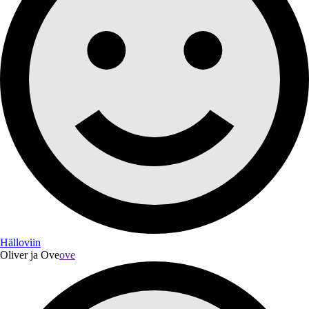
Hälloviin
Oliver ja Ove
ove