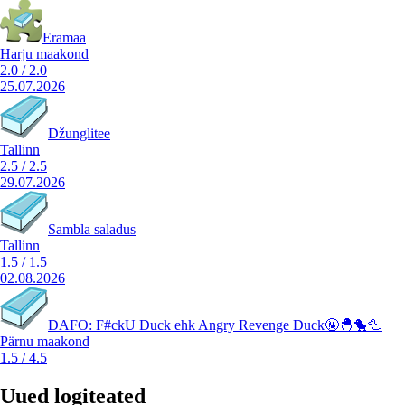
Eramaa
Harju maakond
2.0
/
2.0
25.07.2026
Džunglitee
Tallinn
2.5
/
2.5
29.07.2026
Sambla saladus
Tallinn
1.5
/
1.5
02.08.2026
DAFO: F#ckU Duck ehk Angry Revenge Duck🤬🐣🐤🦆
Pärnu maakond
1.5
/
4.5
Uued logiteated