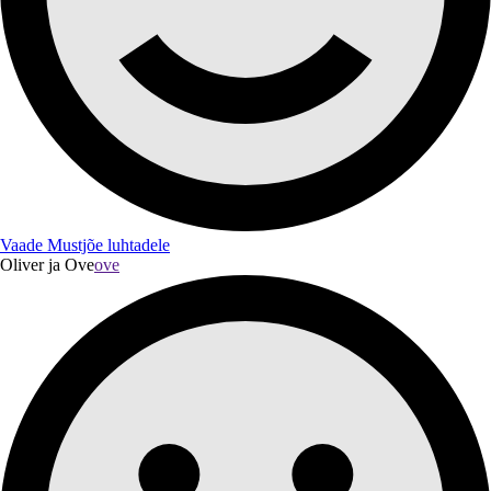
Vaade Mustjõe luhtadele
Oliver ja Ove
ove