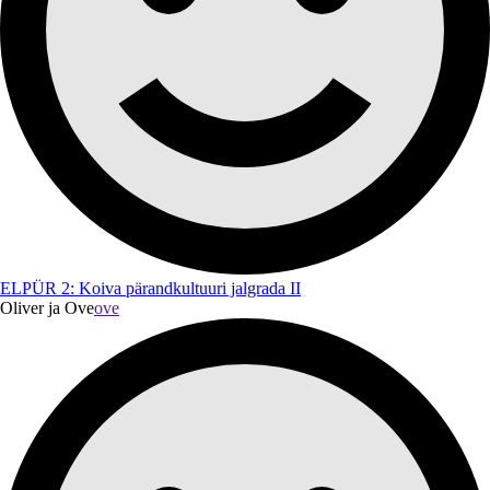
ELPÜR 2: Koiva pärandkultuuri jalgrada II
Oliver ja Ove
ove