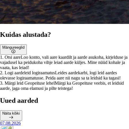
Kuidas alustada?
Mängureeglid
1
.
Otsi aare
Loo konto, vali aare kaardilt ja aarde asukoha, kirjelduse ja
vajadusel ka peidukoha vihje leiad aarde küljes. Mine nüüd kohale ja
vaata, kas leiad!
2
.
Logi aardeleid logiraamatus
Leides aardekarbi, logi leid aardes
olevasse logiraamatusse. Peida aare nii nagu sa ta leidsid ka tagasi!
3
.
Märgi leid Geopeituse lehel
Märgi ka Geopeituse veebis, et leidsid
aarde, jaga oma elamusi ja pilte teistega!
Uued aarded
Näita kõiki
07.08.2026