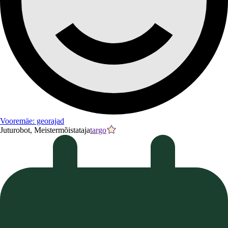
Vooremäe: georajad
Juturobot, Meistermõistataja
targo