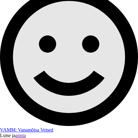
VAMM: Vanamõisa Veised
Luise ja
annia