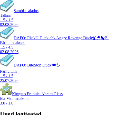
Sambla saladus
Tallinn
1.5
/
1.5
02.08.2026
DAFO: F#ckU Duck ehk Angry Revenge Duck🤬🐣🐤🦆
Pärnu maakond
1.5
/
4.5
02.08.2026
DAFO: BiteStop Duck🍽️🦆
Pärnu linn
1.5
/
1.5
25.07.2026
Kingitus Priidule: Abram Glass
Ida-Viru maakond
3.0
/
1.0
Uued logiteated