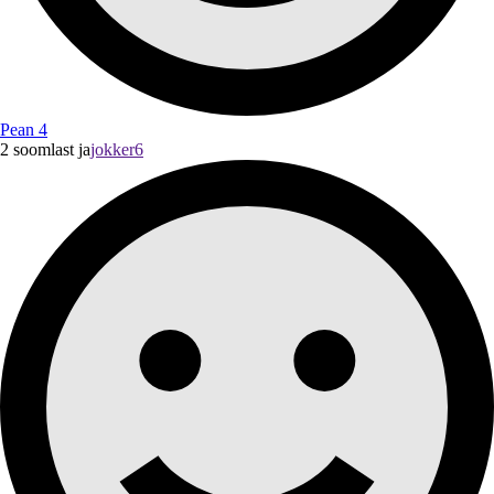
Pean 4
2 soomlast ja
jokker6