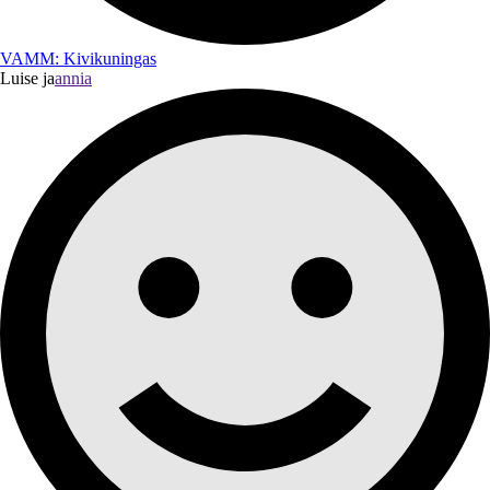
VAMM: Kivikuningas
Luise ja
annia