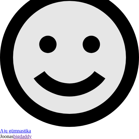
Aju gümnastika
Joonas
bigdaddy