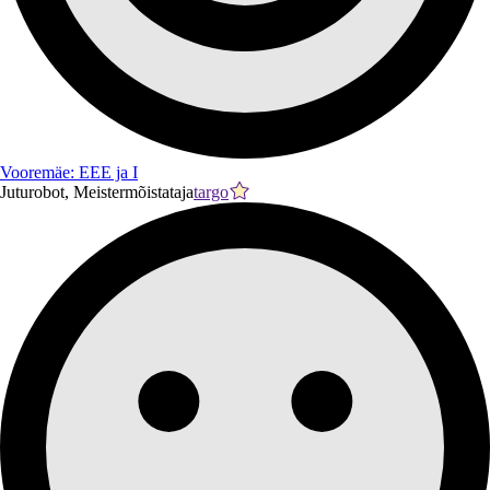
Vooremäe: EEE ja I
Juturobot, Meistermõistataja
targo