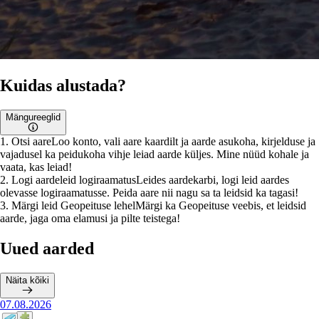
Kuidas alustada?
Mängureeglid
1
.
Otsi aare
Loo konto, vali aare kaardilt ja aarde asukoha, kirjelduse ja
vajadusel ka peidukoha vihje leiad aarde küljes. Mine nüüd kohale ja
vaata, kas leiad!
2
.
Logi aardeleid logiraamatus
Leides aardekarbi, logi leid aardes
olevasse logiraamatusse. Peida aare nii nagu sa ta leidsid ka tagasi!
3
.
Märgi leid Geopeituse lehel
Märgi ka Geopeituse veebis, et leidsid
aarde, jaga oma elamusi ja pilte teistega!
Uued aarded
Näita kõiki
07.08.2026