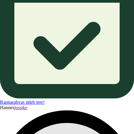
Rannarahvas ütleb tere!
Hannes
jussike