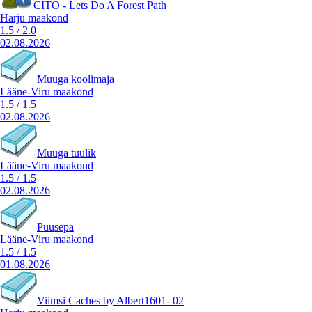
CITO - Lets Do A Forest Path
Harju maakond
1.5
/
2.0
02.08.2026
Muuga koolimaja
Lääne-Viru maakond
1.5
/
1.5
02.08.2026
Muuga tuulik
Lääne-Viru maakond
1.5
/
1.5
02.08.2026
Puusepa
Lääne-Viru maakond
1.5
/
1.5
01.08.2026
Viimsi Caches by Albert1601- 02