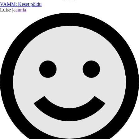
VAMM: Keset põldu
Luise ja
annia