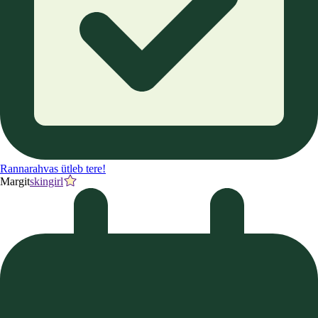
Rannarahvas ütleb tere!
Margit
skingirl