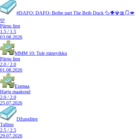
#DAFO: DAFO: Beibe part The Beib Duck 🦆🐥💎🎀🪞💋
🩷
Pärnu linn
1.5
/
1.5
03.08.2026
MMM 10: Tule minevikku
Pärnu linn
2.0
/
2.0
01.08.2026
Eramaa
Harju maakond
2.0
/
2.0
25.07.2026
Džunglitee
Tallinn
2.5
/
2.5
29.07.2026