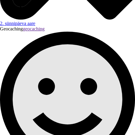
2. sünnipäeva aare
Geocaching
geocaching