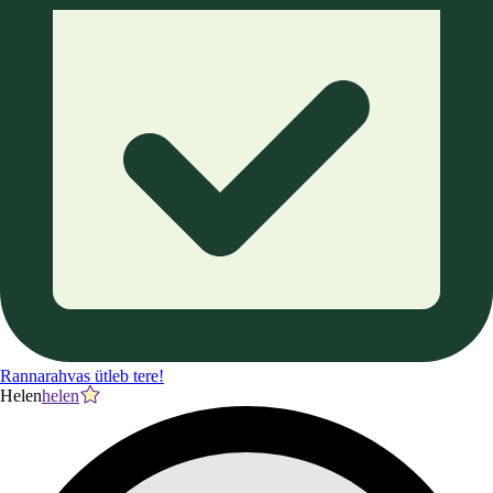
Rannarahvas ütleb tere!
Helen
helen