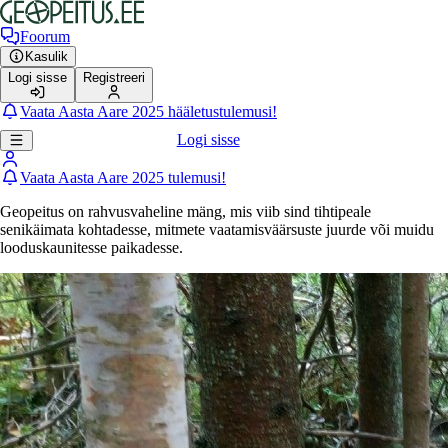
Foorum
Kasulik
Logi sisse
Registreeri
Vaata Aasta Aare 2025 hääletustulemusi!
Logi sisse
Vaata Aasta Aare 2025 tulemusi!
Geopeitus on rahvusvaheline mäng, mis viib sind tihtipeale
senikäimata kohtadesse, mitmete vaatamisväärsuste juurde või muidu
looduskaunitesse paikadesse.