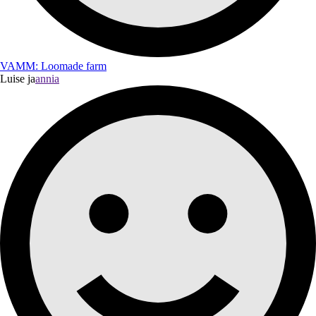
VAMM: Loomade farm
Luise ja
annia