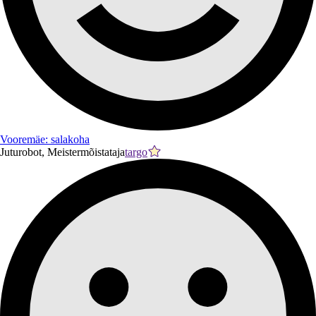
Vooremäe: salakoha
Juturobot, Meistermõistataja
targo