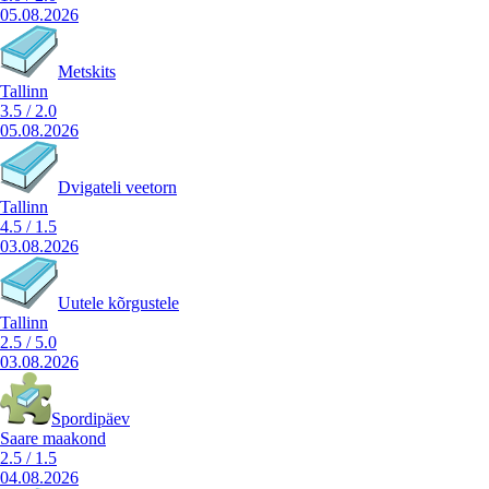
05.08.2026
Metskits
Tallinn
3.5
/
2.0
05.08.2026
Dvigateli veetorn
Tallinn
4.5
/
1.5
03.08.2026
Uutele kõrgustele
Tallinn
2.5
/
5.0
03.08.2026
Spordipäev
Saare maakond
2.5
/
1.5
04.08.2026