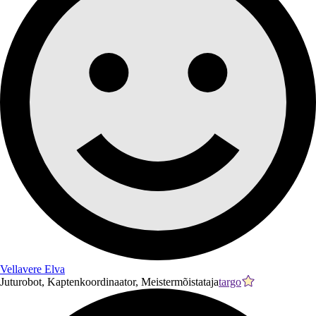
Vellavere Elva
Juturobot, Kaptenkoordinaator, Meistermõistataja
targo