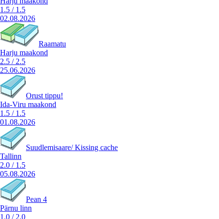
Harju maakond
1.5
/
1.5
02.08.2026
Raamatu
Harju maakond
2.5
/
2.5
25.06.2026
Orust tippu!
Ida-Viru maakond
1.5
/
1.5
01.08.2026
Suudlemisaare/ Kissing cache
Tallinn
2.0
/
1.5
05.08.2026
Pean 4
Pärnu linn
1.0
/
2.0