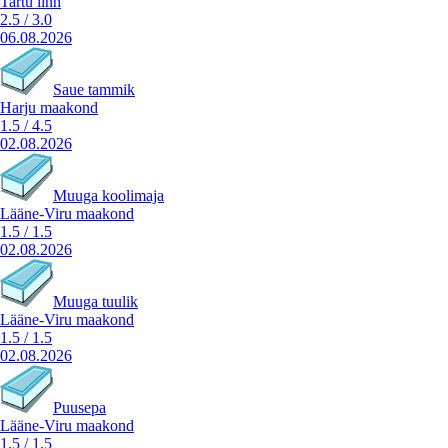
Tartu linn
2.5
/
3.0
06.08.2026
Saue tammik
Harju maakond
1.5
/
4.5
02.08.2026
Muuga koolimaja
Lääne-Viru maakond
1.5
/
1.5
02.08.2026
Muuga tuulik
Lääne-Viru maakond
1.5
/
1.5
02.08.2026
Puusepa
Lääne-Viru maakond
1.5
/
1.5