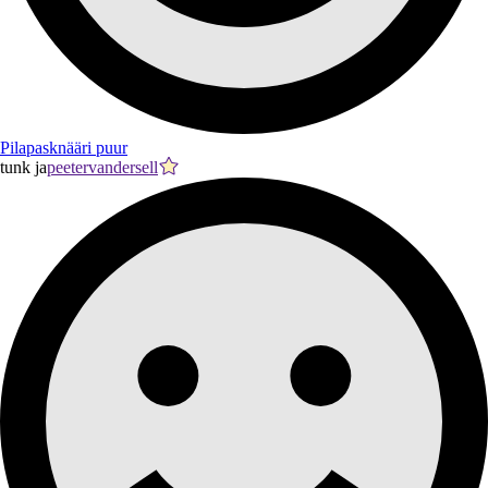
Pilapasknääri puur
tunk ja
peetervandersell