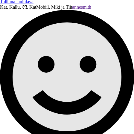
Tallinna laululava
Kat, Kallu, 🥰, KatMobiil, Miki ja Tiit
annesmith