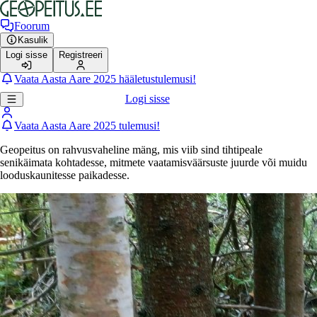
Foorum
Kasulik
Logi sisse
Registreeri
Vaata Aasta Aare 2025 hääletustulemusi!
Logi sisse
Vaata Aasta Aare 2025 tulemusi!
Geopeitus on rahvusvaheline mäng, mis viib sind tihtipeale
senikäimata kohtadesse, mitmete vaatamisväärsuste juurde või muidu
looduskaunitesse paikadesse.