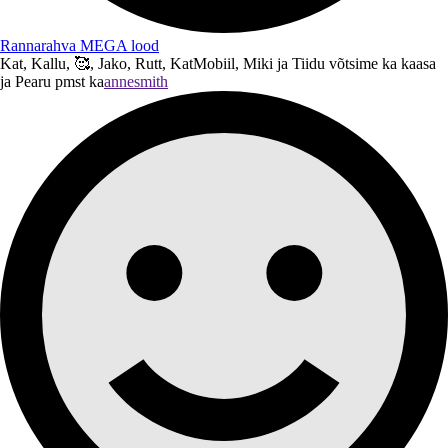
Rannarahva MEGA lood
Kat, Kallu, 🥰, Jako, Rutt, KatMobiil, Miki ja Tiidu võtsime ka kaasa
ja Pearu pmst ka
annesmith