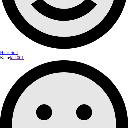
Hans Soll
Katre
khk001