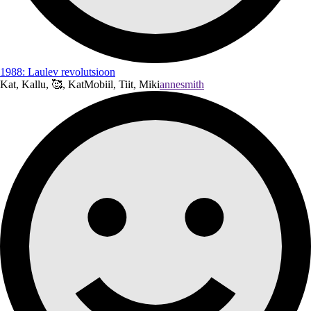
1988: Laulev revolutsioon
Kat, Kallu, 🥰, KatMobiil, Tiit, Miki
annesmith