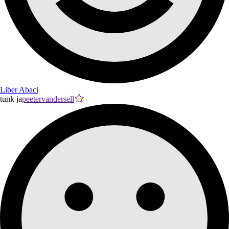
Liber Abaci
tunk ja
peetervandersell