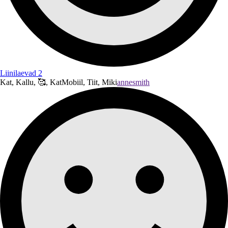
Liinilaevad 2
Kat, Kallu, 🥰, KatMobiil, Tiit, Miki
annesmith