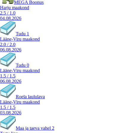
MEGA Boonus
Harju maakond
2.5
/
1.0
04.08.2026
Tudu 1
Lääne-Viru maakond
2.0
/
2.0
06.08.2026
Tudu 0
Lääne-Viru maakond
1.5
/
1.5
06.08.2026
Roela laululava
Lääne-Viru maakond
1.5
/
1.5
03.08.2026
Maa ja taeva vahel 2