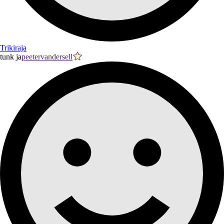
Trikiraja
tunk ja
peetervandersell