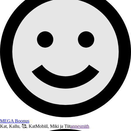
MEGA Boonus
Kat, Kallu, 🥰, KatMobiil, Miki ja Tiit
annesmith