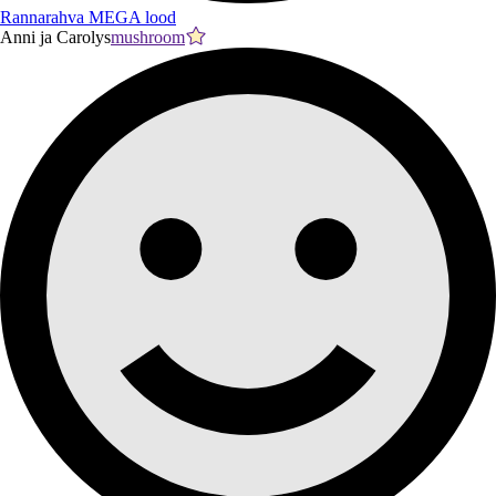
Rannarahva MEGA lood
Anni ja Carolys
mushroom