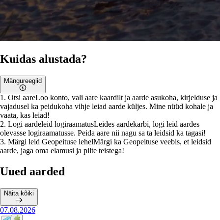
Kuidas alustada?
Mängureeglid
1
.
Otsi aare
Loo konto, vali aare kaardilt ja aarde asukoha, kirjelduse ja
vajadusel ka peidukoha vihje leiad aarde küljes. Mine nüüd kohale ja
vaata, kas leiad!
2
.
Logi aardeleid logiraamatus
Leides aardekarbi, logi leid aardes
olevasse logiraamatusse. Peida aare nii nagu sa ta leidsid ka tagasi!
3
.
Märgi leid Geopeituse lehel
Märgi ka Geopeituse veebis, et leidsid
aarde, jaga oma elamusi ja pilte teistega!
Uued aarded
Näita kõiki
07.08.2026