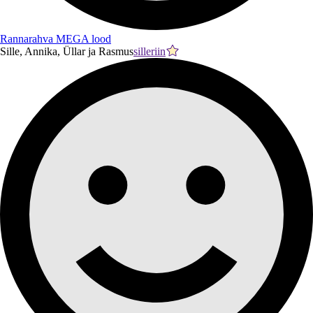
Rannarahva MEGA lood
Sille, Annika, Üllar ja Rasmus
silleriin