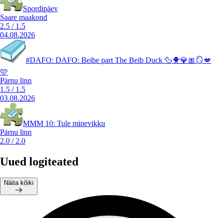
Spordipäev
Saare maakond
2.5
/
1.5
04.08.2026
#DAFO: DAFO: Beibe part The Beib Duck 🦆🐥💎🎀🪞💋
🩷
Pärnu linn
1.5
/
1.5
03.08.2026
MMM 10: Tule minevikku
Pärnu linn
2.0
/
2.0
Uued logiteated
Näita kõiki