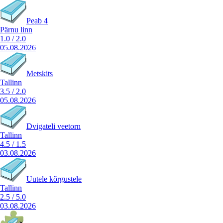
Peab 4
Pärnu linn
1.0
/
2.0
05.08.2026
Metskits
Tallinn
3.5
/
2.0
05.08.2026
Dvigateli veetorn
Tallinn
4.5
/
1.5
03.08.2026
Uutele kõrgustele
Tallinn
2.5
/
5.0
03.08.2026