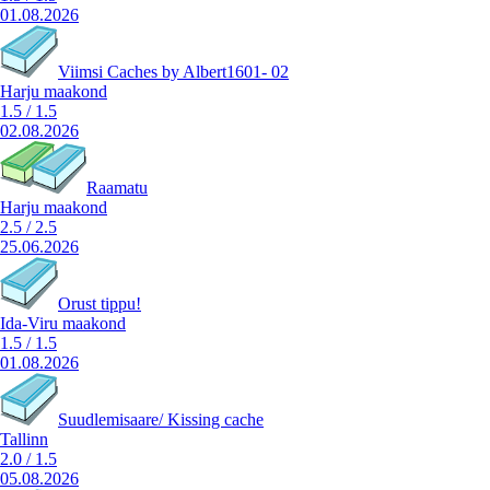
01.08.2026
Viimsi Caches by Albert1601- 02
Harju maakond
1.5
/
1.5
02.08.2026
Raamatu
Harju maakond
2.5
/
2.5
25.06.2026
Orust tippu!
Ida-Viru maakond
1.5
/
1.5
01.08.2026
Suudlemisaare/ Kissing cache
Tallinn
2.0
/
1.5
05.08.2026