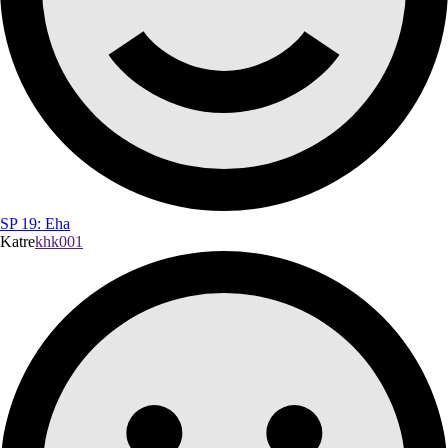
SP 19: Eha
Katre
khk001