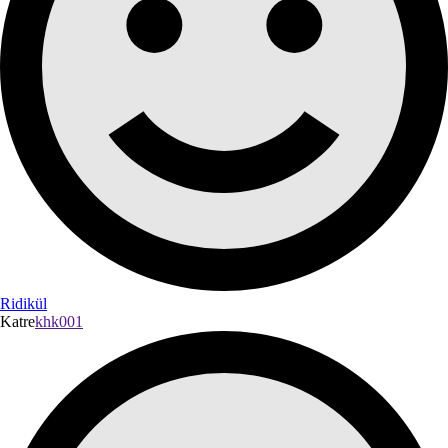
Ridikül
Katre
khk001