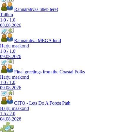
Rannarahvas ütleb tere!
Tallinn
1.0
/
1.0
08.08.2026
Rannarahva MEGA lood
Harju maakond
1.0
/
1.0
09.08.2026
Final greetings from the Coastal Folks
Harju maakond
1.0
/
1.0
09.08.2026
CITO - Lets Do A Forest Path
Harju maakond
1.5
/
2.0
04.08.2026