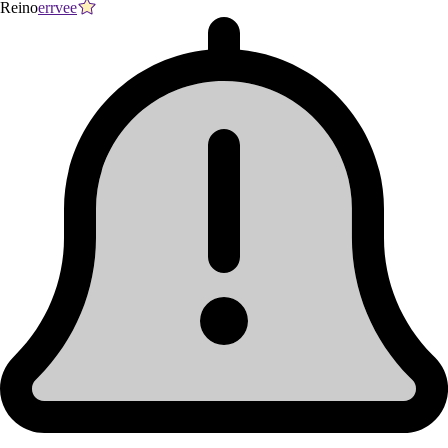
Reino
errvee