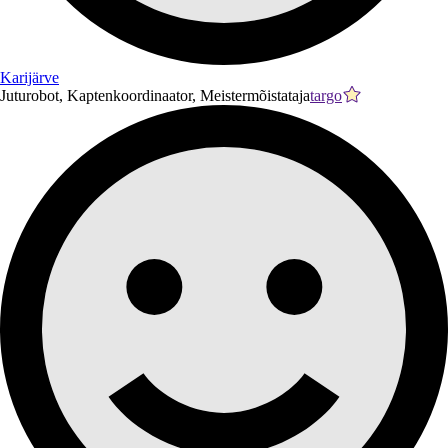
Karijärve
Juturobot, Kaptenkoordinaator, Meistermõistataja
targo