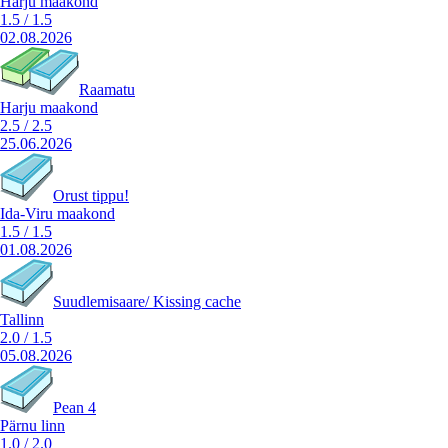
Harju maakond
1.5
/
1.5
02.08.2026
Raamatu
Harju maakond
2.5
/
2.5
25.06.2026
Orust tippu!
Ida-Viru maakond
1.5
/
1.5
01.08.2026
Suudlemisaare/ Kissing cache
Tallinn
2.0
/
1.5
05.08.2026
Pean 4
Pärnu linn
1.0
/
2.0