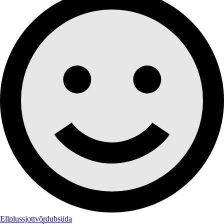
Ellplussjottvõrdubsüda