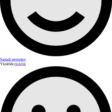
Sagadi perepäev
Yksk6ik
yksk6ik