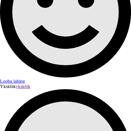
Loobu lahing
Yksk6ik
yksk6ik