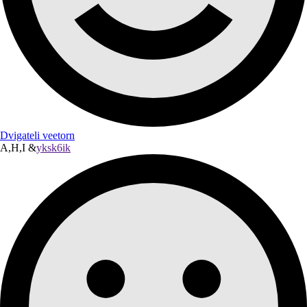
Dvigateli veetorn
A,H,I &
yksk6ik