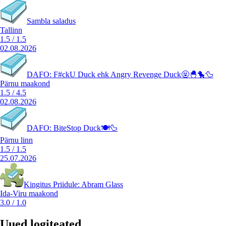
Sambla saladus
Tallinn
1.5
/
1.5
02.08.2026
DAFO: F#ckU Duck ehk Angry Revenge Duck🤬🐣🐤🦆
Pärnu maakond
1.5
/
4.5
02.08.2026
DAFO: BiteStop Duck🍽️🦆
Pärnu linn
1.5
/
1.5
25.07.2026
Kingitus Priidule: Abram Glass
Ida-Viru maakond
3.0
/
1.0
Uued logiteated