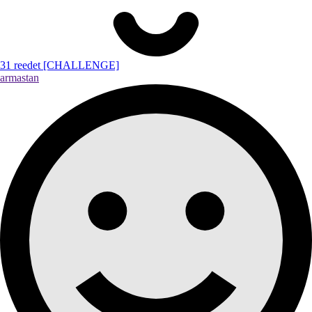
31 reedet [CHALLENGE]
armastan