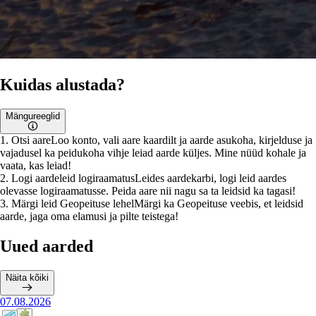
Kuidas alustada?
Mängureeglid
1
.
Otsi aare
Loo konto, vali aare kaardilt ja aarde asukoha, kirjelduse ja
vajadusel ka peidukoha vihje leiad aarde küljes. Mine nüüd kohale ja
vaata, kas leiad!
2
.
Logi aardeleid logiraamatus
Leides aardekarbi, logi leid aardes
olevasse logiraamatusse. Peida aare nii nagu sa ta leidsid ka tagasi!
3
.
Märgi leid Geopeituse lehel
Märgi ka Geopeituse veebis, et leidsid
aarde, jaga oma elamusi ja pilte teistega!
Uued aarded
Näita kõiki
07.08.2026