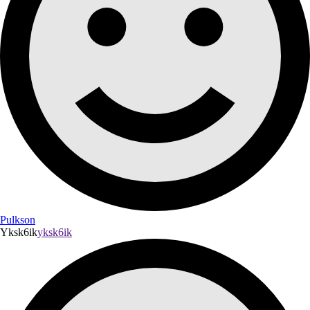
Pulkson
Yksk6ik
yksk6ik