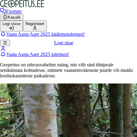
Foorum
Kasulik
Logi sisse
Registreeri
Vaata Aasta Aare 2025 hääletustulemusi!
Logi sisse
Vaata Aasta Aare 2025 tulemusi!
Geopeitus on rahvusvaheline mäng, mis viib sind tihtipeale
senikäimata kohtadesse, mitmete vaatamisväärsuste juurde või muidu
looduskaunitesse paikadesse.