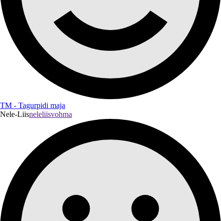
TM - Tagurpidi maja
Nele-Liis
neleliisvohma