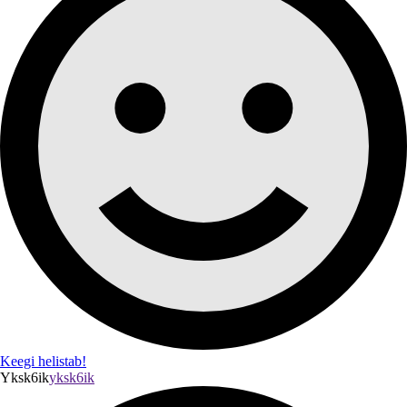
Keegi helistab!
Yksk6ik
yksk6ik