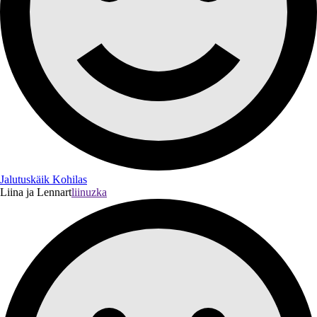
Jalutuskäik Kohilas
Liina ja Lennart
liinuzka