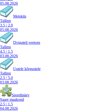
05.08.2026
Metskits
Tallinn
3.5
/
2.0
05.08.2026
Dvigateli veetorn
Tallinn
4.5
/
1.5
03.08.2026
Uutele kõrgustele
Tallinn
2.5
/
5.0
03.08.2026
Spordipäev
Saare maakond
2.5
/
1.5
04.08.2026