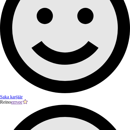
Saka karjäär
Reino
errvee