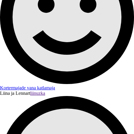
Kortermajade vana katlamaja
Liina ja Lennart
liinuzka