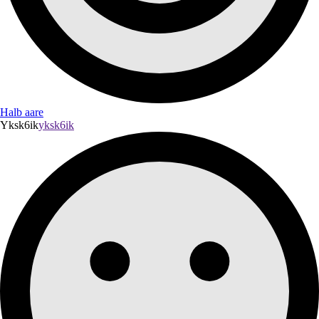
Halb aare
Yksk6ik
yksk6ik