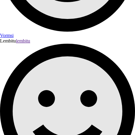
Vormsi
Lembitu
lembitu