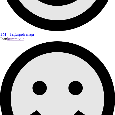
TM - Tagurpidi maja
Jaan
kummivile