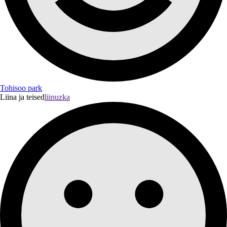
Tohisoo park
Liina ja teised
liinuzka