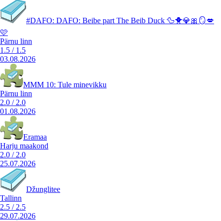
#DAFO: DAFO: Beibe part The Beib Duck 🦆🐥💎🎀🪞💋
🩷
Pärnu linn
1.5
/
1.5
03.08.2026
MMM 10: Tule minevikku
Pärnu linn
2.0
/
2.0
01.08.2026
Eramaa
Harju maakond
2.0
/
2.0
25.07.2026
Džunglitee
Tallinn
2.5
/
2.5
29.07.2026