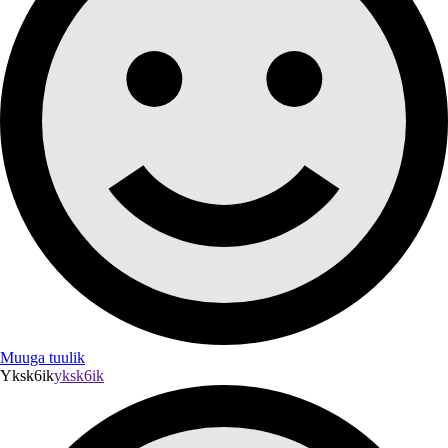
Muuga tuulik
Yksk6ik
yksk6ik