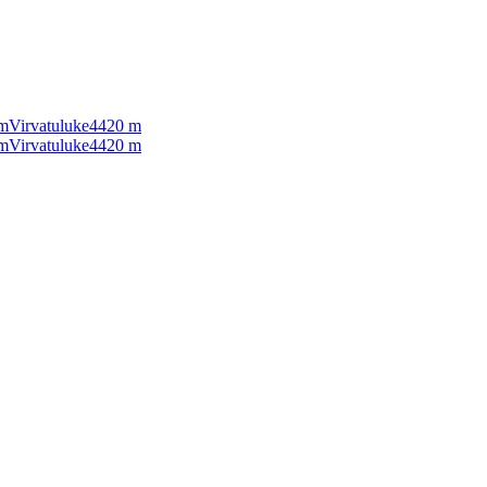
m
Virvatuluke
4420
m
m
Virvatuluke
4420
m