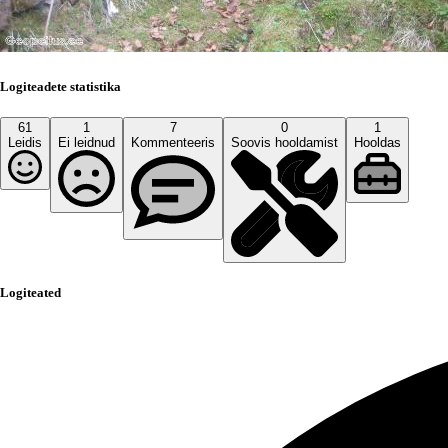
Logiteadete statistika
61
1
7
0
1
Leidis
Ei leidnud
Kommenteeris
Soovis hooldamist
Hooldas
Logiteated