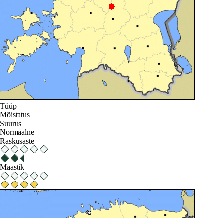
Tüüp
Mõistatus
Suurus
Normaalne
Raskusaste
Maastik