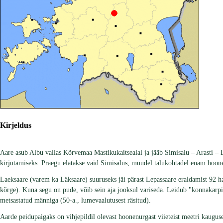
Kirjeldus
Aare asub Albu vallas Kõrvemaa Mastikukaitsealal ja jääb Simisalu – Arasti – 
kirjutamiseks. Praegu elatakse vaid Simisalus, muudel talukohtadel enam hoon
Laeksaare (varem ka Läksaare) suuruseks jäi pärast Lepassaare eraldamist 92 ha.
kõrge). Kuna segu on pude, võib sein aja jooksul variseda. Leidub "konnakarpid
metsastatud männiga (50-a., lumevaalutusest räsitud).
Aarde peidupaigaks on vihjepildil olevast hoonenurgast viieteist meetri kaugus