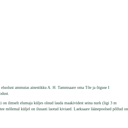
le eluolust ammutas ainestikku A. H. Tammsaare oma Tõe ja õiguse I
odust.
i on ilmselt elumaja küljes olnud lauda maakividest seina nurk (ligi 3 m
tee mõlemal küljel on ilusasti laotud kiviaed. Laeksaare läänepoolsed põllud on