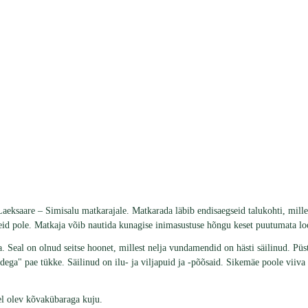
Laeksaare – Simisalu matkarajale. Matkarada läbib endisaegseid talukohti, mil
eid pole. Matkaja võib nautida kunagise inimasustuse hõngu keset puutumata lo
 Seal on olnud seitse hoonet, millest nelja vundamendid on hästi säilinud. Püst
ega" pae tükke. Säilinud on ilu- ja viljapuid ja -põõsaid. Sikemäe poole viiva 
el olev kõvakübaraga kuju.