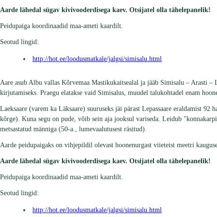
Aarde lähedal sügav kivivooderdisega kaev. Otsijatel olla tähelepanelik!
Peidupaiga koordinaadid maa-ameti kaardilt.
Seotud lingid:
http://hot.ee/loodusmatkale/jalgsi/simisalu.html
Aare asub Albu vallas Kõrvemaa Mastikukaitsealal ja jääb Simisalu – Arasti – 
kirjutamiseks. Praegu elatakse vaid Simisalus, muudel talukohtadel enam hoon
Laeksaare (varem ka Läksaare) suuruseks jäi pärast Lepassaare eraldamist 92 ha.
kõrge). Kuna segu on pude, võib sein aja jooksul variseda. Leidub "konnakarpid
metsastatud männiga (50-a., lumevaalutusest räsitud).
Aarde peidupaigaks on vihjepildil olevast hoonenurgast viieteist meetri kaugus
Aarde lähedal sügav kivivooderdisega kaev. Otsijatel olla tähelepanelik!
Peidupaiga koordinaadid maa-ameti kaardilt.
Seotud lingid:
http://hot.ee/loodusmatkale/jalgsi/simisalu.html