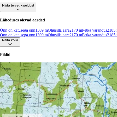
Näita tervet kirjeldust
Läheduses olevad aarded
Õnn on katusega onn
1309
m
Ohusilla aare
2170
m
Petka varandus
2185
Õnn on katusega onn
1309
m
Ohusilla aare
2170
m
Petka varandus
2185
Näita kõiki
Pildid