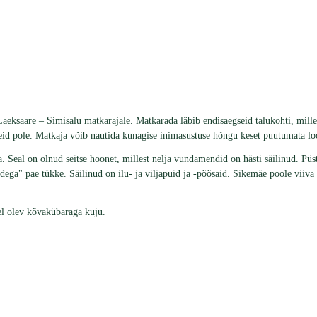
Laeksaare – Simisalu matkarajale. Matkarada läbib endisaegseid talukohti, mil
eid pole. Matkaja võib nautida kunagise inimasustuse hõngu keset puutumata lo
 Seal on olnud seitse hoonet, millest nelja vundamendid on hästi säilinud. Püst
ega" pae tükke. Säilinud on ilu- ja viljapuid ja -põõsaid. Sikemäe poole viiva 
el olev kõvakübaraga kuju.