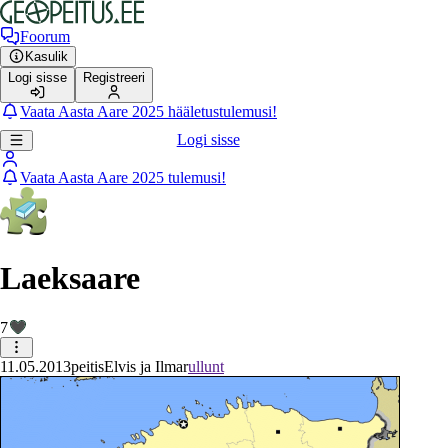
Foorum
Kasulik
Logi sisse
Registreeri
Vaata Aasta Aare 2025 hääletustulemusi!
Logi sisse
Vaata Aasta Aare 2025 tulemusi!
Laeksaare
7
11.05.2013
peitis
Elvis ja Ilmar
ullunt