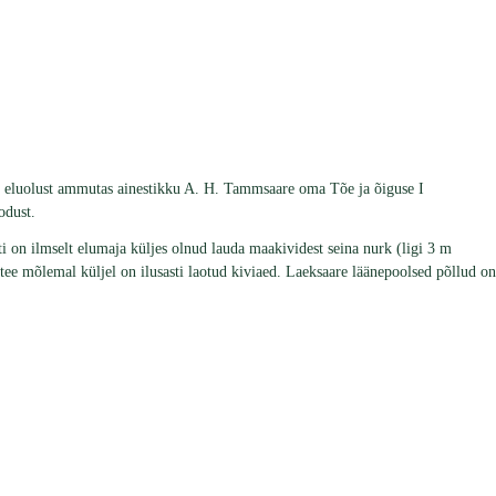
le eluolust ammutas ainestikku A. H. Tammsaare oma Tõe ja õiguse I
odust.
i on ilmselt elumaja küljes olnud lauda maakividest seina nurk (ligi 3 m
tee mõlemal küljel on ilusasti laotud kiviaed. Laeksaare läänepoolsed põllud on