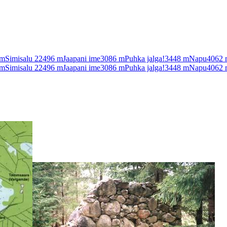
m
Simisalu 2
2496
m
Jaapani ime
3086
m
Puhka jalga!
3448
m
Napu
4062
m
Simisalu 2
2496
m
Jaapani ime
3086
m
Puhka jalga!
3448
m
Napu
4062