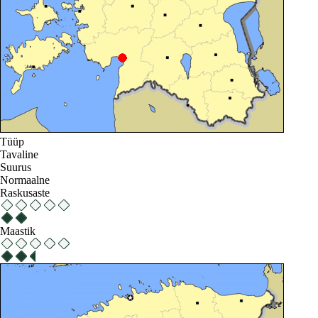
Tüüp
Tavaline
Suurus
Normaalne
Raskusaste
Maastik