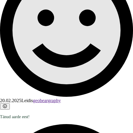
20.02.2025
Leidis
geobeargraphy
Tänud aarde eest!