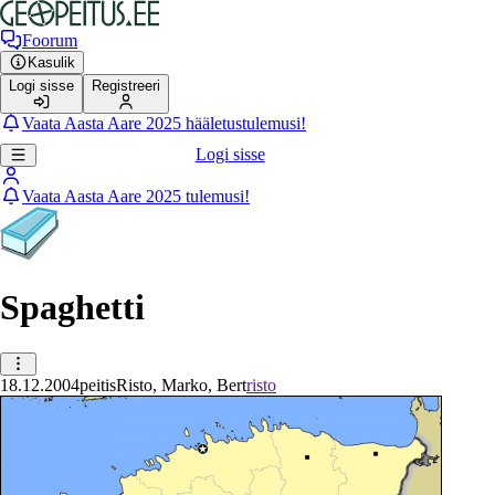
Foorum
Kasulik
Logi sisse
Registreeri
Vaata Aasta Aare 2025 hääletustulemusi!
Logi sisse
Vaata Aasta Aare 2025 tulemusi!
Spaghetti
18.12.2004
peitis
Risto, Marko, Bert
risto