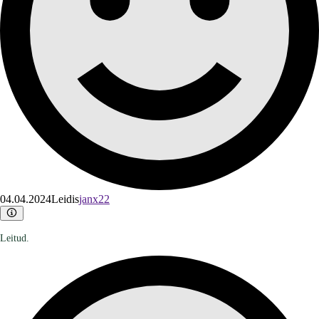
04.04.2024
Leidis
janx22
Leitud.