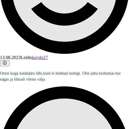
13.08.2023
Leidis
kaydo27
Otsisi kogu kaldaääre läbi,kuid ei leidnud midagi. Olin juba loobumas kui
nägin ja lihtsalt võtsin välja.