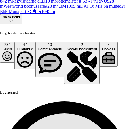
842
m
Rekvisitaarne elu
910
m
Mõttemeister # 53 - PÄRNU
928
m
Westworld boonusaare
928
m
4,3M
1005
m
DAFO: Mis Sa muned?!
Ehk Munapart 🥚🐣🦆
1045
m
Näita kõiki
Logiteadete statistika
284
47
10
2
4
Leidis
Ei leidnud
Kommenteeris
Soovis hooldamist
Hooldas
Logiteated