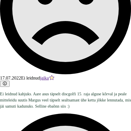
17.07.2022
Ei leidnud
jaika
Ei leidnud kahjuks. Aare asus täpselt discgolfi 15. raja alguse kõrval ja peale
mitteleidu suutis Margus veel täpselt sealtsamast ühe ketta jõkke lennutada, mis
jäi samuti kadunuks. Selline ebaõnn siis :)