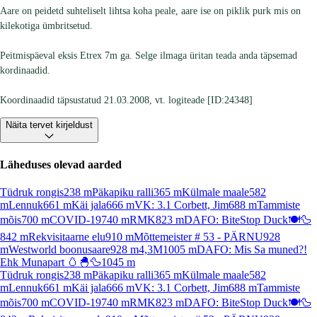
Aare on peidetd suhteliselt lihtsa koha peale, aare ise on piklik purk mis on
kilekotiga ümbritsetud.
Peitmispäeval eksis Etrex 7m ga. Selge ilmaga üritan teada anda täpsemad
kordinaadid.
Koordinaadid täpsustatud 21.03.2008, vt. logiteade [ID:24348]
Näita tervet kirjeldust
Läheduses olevad aarded
Tüdruk rongis
238
m
Päkapiku ralli
365
m
Külmale maale
582
m
Lennuk
661
m
Käi jala
666
m
VK: 3.1 Corbett, Jim
688
m
Tammiste
mõis
700
m
COVID-19
740
m
RMK
823
m
DAFO: BiteStop Duck🍽️🦆
842
m
Rekvisitaarne elu
910
m
Mõttemeister # 53 - PÄRNU
928
m
Westworld boonusaare
928
m
4,3M
1005
m
DAFO: Mis Sa muned?!
Ehk Munapart 🥚🐣🦆
1045
m
Tüdruk rongis
238
m
Päkapiku ralli
365
m
Külmale maale
582
m
Lennuk
661
m
Käi jala
666
m
VK: 3.1 Corbett, Jim
688
m
Tammiste
mõis
700
m
COVID-19
740
m
RMK
823
m
DAFO: BiteStop Duck🍽️🦆