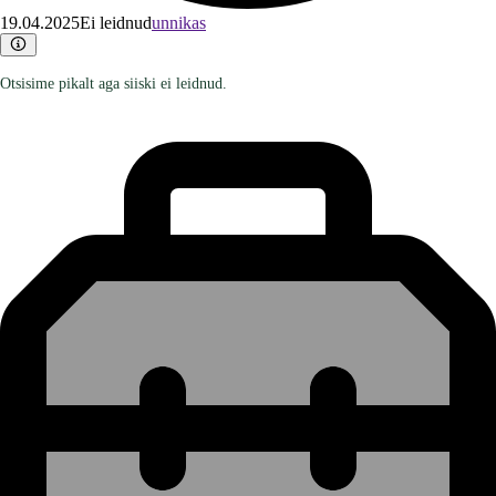
19.04.2025
Ei leidnud
unnikas
Otsisime pikalt aga siiski ei leidnud.