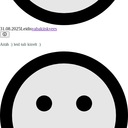
31.08.2025
Leidis
vabakiiskvees
Aitäh :) leid tuli kiirelt :)