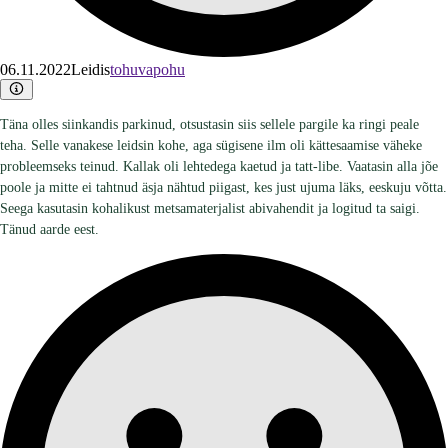
06.11.2022
Leidis
tohuvapohu
Täna olles siinkandis parkinud, otsustasin siis sellele pargile ka ringi peale
teha. Selle vanakese leidsin kohe, aga sügisene ilm oli kättesaamise väheke
probleemseks teinud. Kallak oli lehtedega kaetud ja tatt-libe. Vaatasin alla jõe
poole ja mitte ei tahtnud äsja nähtud piigast, kes just ujuma läks, eeskuju võtta.
Seega kasutasin kohalikust metsamaterjalist abivahendit ja logitud ta saigi.
Tänud aarde eest.