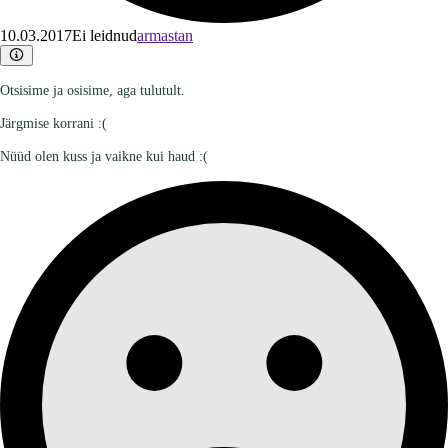
10.03.2017
Ei leidnud
armastan
Otsisime ja osisime, aga tulutult.
Järgmise korrani :(
Nüüd olen kuss ja vaikne kui haud :(