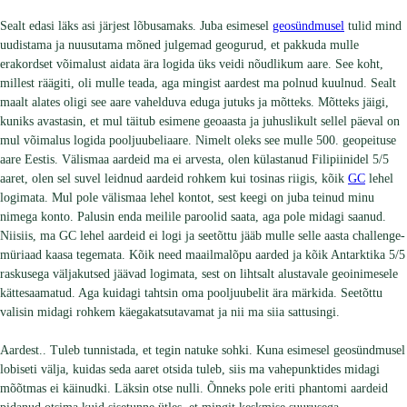
Sealt edasi läks asi järjest lõbusamaks. Juba esimesel
geosündmusel
tulid mind
uudistama ja nuusutama mõned julgemad geogurud, et pakkuda mulle
erakordset võimalust aidata ära logida üks veidi nõudlikum aare. See koht,
millest räägiti, oli mulle teada, aga mingist aardest ma polnud kuulnud. Sealt
maalt alates oligi see aare vahelduva eduga jutuks ja mõtteks. Mõtteks jäigi,
kuniks avastasin, et mul täitub esimene geoaasta ja juhuslikult sellel päeval on
mul võimalus logida pooljuubeliaare. Nimelt oleks see mulle 500. geopeituse
aare Eestis. Välismaa aardeid ma ei arvesta, olen külastanud Filipiinidel 5/5
aaret, olen sel suvel leidnud aardeid rohkem kui tosinas riigis, kõik
GC
lehel
logimata. Mul pole välismaa lehel kontot, sest keegi on juba teinud minu
nimega konto. Palusin enda meilile paroolid saata, aga pole midagi saanud.
Niisiis, ma GC lehel aardeid ei logi ja seetõttu jääb mulle selle aasta challenge-
müriaad kaasa tegemata. Kõik need maailmalõpu aarded ja kõik Antarktika 5/5
raskusega väljakutsed jäävad logimata, sest on lihtsalt alustavale geoinimesele
kättesaamatud. Aga kuidagi tahtsin oma pooljuubelit ära märkida. Seetõttu
valisin midagi rohkem käegakatsutavamat ja nii ma siia sattusingi.
Aardest.. Tuleb tunnistada, et tegin natuke sohki. Kuna esimesel geosündmusel
lobiseti välja, kuidas seda aaret otsida tuleb, siis ma vahepunktides midagi
mõõtmas ei käinudki. Läksin otse nulli. Õnneks pole eriti phantomi aardeid