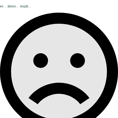
ee... ahsoo... nojah...