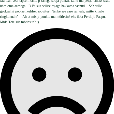
Ma tean veel täpselt kahte p-tähega sooja punkti, kuhu ma peitja tahaks saata
ühes oma aardega. :D Et siis sellise asjaga hakkama saanud... Säh sulle
geokrahvi poolset kuldset soovitust "tehke see aare rahvale, mitte kitsale
ringkonnale"... Ah et mis p-punkte ma mõtlesin? eks ikka Perth ja Paapua.
Mida Teie siis mõtlesite? ;)