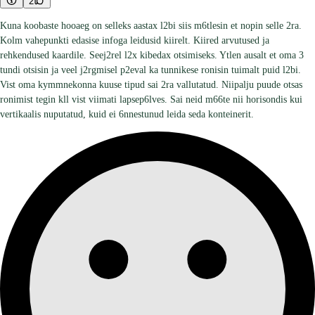
2
Kuna koobaste hooaeg on selleks aastax l2bi siis m6tlesin et nopin selle 2ra.
Kolm vahepunkti edasise infoga leidusid kiirelt. Kiired arvutused ja
rehkendused kaardile. Seej2rel l2x kibedax otsimiseks. Ytlen ausalt et oma 3
tundi otsisin ja veel j2rgmisel p2eval ka tunnikese ronisin tuimalt puid l2bi.
Vist oma kymmnekonna kuuse tipud sai 2ra vallutatud. Niipalju puude otsas
ronimist tegin kll vist viimati lapsep6lves. Sai neid m66te nii horisondis kui
vertikaalis nuputatud, kuid ei 6nnestunud leida seda konteinerit.