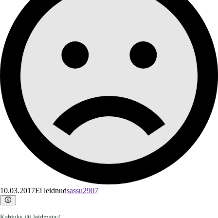
10.03.2017
Ei leidnud
sassu2907
Kahjuks jäi leidmata:(