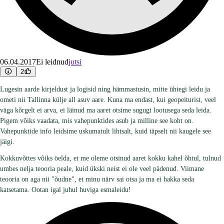
06.04.2017
Ei leidnud
jutsi
2
Lugesin aarde kirjeldust ja logisid ning hämmastusin, mitte ühtegi leidu ja
ometi nii Tallinna külje all asuv aare. Kuna ma endast, kui geopeiturist, veel
väga kõrgelt ei arva, ei läinud ma aaret otsime sugugi lootusega seda leida.
Pigem võiks vaadata, mis vahepunktides asub ja milline see koht on.
Vahepunktide info leidsime uskumatult lihtsalt, kuid täpselt nii kaugele see
jäigi.
Kokkuvõttes võiks öelda, et me oleme otsinud aaret kokku kahel õhtul, tulnud
umbes nelja teooria peale, kuid ükski neist ei ole veel pädenud. Viimane
teooria on aga nii "õudne", et minu närv sai otsa ja ma ei hakka seda
katsetama. Ootan igal juhul huviga esmaleidu!