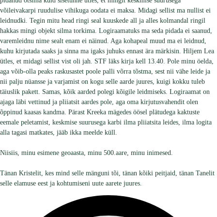
pidanud otsima kuid sisetunne ütles, et mingit keskmise suurusega
võileivakarpi ruudulise vihikuga oodata ei maksa. Midagi sellist ma nullist ei
leidnudki. Tegin mitu head ringi seal kuuskede all ja alles kolmandal ringil
hakkas mingi objekt silma torkima. Logiraamatuks ma seda pidada ei saanud,
varemleidnu nime sealt enam ei näinud. Aga kohapeal muud ma ei leidnud,
kuhu kirjutada saaks ja sinna ma igaks juhuks ennast ära märkisin. Hiljem Lea
ütles, et midagi sellist vist oli jah. STF läks kirja kell 13.40. Pole minu öelda,
aga võib-olla peaks raskusastet poole palli võrra tõstma, sest nii vähe leide ja
nii palju nüansse ja varjamist on kogu selle aarde juures, kuigi kokku tuleb
täiuslik pakett. Samas, kõik aarded polegi kõigile leidmiseks. Logiraamat on
ajaga läbi vettinud ja pliiatsit aardes pole, aga oma kirjutusvahendit olen
õppinud kaasas kandma. Pärast Kreeka mägedes öösel plätudega kaktuste
eemale peletamist, keskmise suurusega karbi ilma pliiatsita leides, ilma logita
alla tagasi matkates, jääb ikka meelde küll.
Niisiis, minu esimene geoaasta, minu 500.aare, minu inimesed.
Tänan Kristelit, kes mind selle mänguni tõi, tänan kõiki peitjaid, tänan Tanelit
selle elamuse eest ja kohtumiseni uute aarete juures.