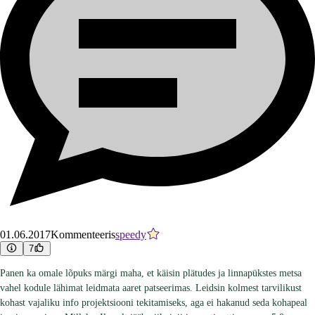
01.06.2017
Kommenteeris
speedy
7
Panen ka omale lõpuks märgi maha, et käisin plätudes ja linnapükstes metsa
vahel kodule lähimat leidmata aaret patseerimas. Leidsin kolmest tarvilikust
kohast vajaliku info projektsiooni tekitamiseks, aga ei hakanud seda kohapeal