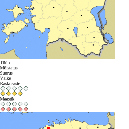
Tüüp
Mõistatus
Suurus
Väike
Raskusaste
Maastik