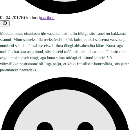
02.04.2017
Ei leidnud
marihen
Möödaminnes otsustasin üle vaadata, mis hullu tükiga siis Tanel on hakkama
saanud. Minu suureks üllatuseks leidsin kõik kolm punkti suurema vaevata ja
numbrid sain ka täiesti iseseisvalt ilma ühegi abivahendita kätte. Kuna, aga
mul läpakat kaasas polnud, siis täpseid mõõtmisi teha ei saanud. Tuiasin tükk
aega umbkaudselt ringi, aga kuna silma midagi ei jäänud ja neid 5.0
võimalikke positsioone oli liiga palju, et kõiki füüsiliselt kontrollida, siis jätsin
paremateks päevadeks.