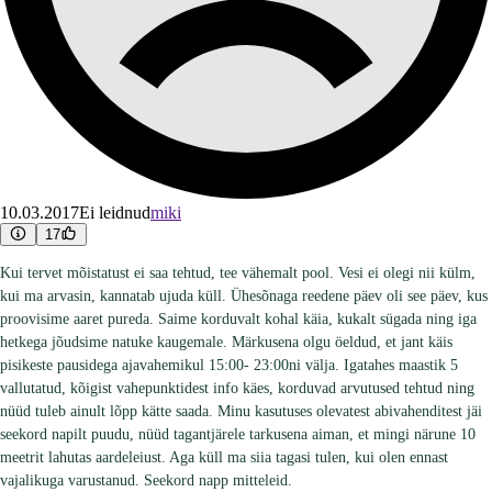
10.03.2017
Ei leidnud
miki
17
Kui tervet mõistatust ei saa tehtud, tee vähemalt pool. Vesi ei olegi nii külm,
kui ma arvasin, kannatab ujuda küll. Ühesõnaga reedene päev oli see päev, kus
proovisime aaret pureda. Saime korduvalt kohal käia, kukalt sügada ning iga
hetkega jõudsime natuke kaugemale. Märkusena olgu öeldud, et jant käis
pisikeste pausidega ajavahemikul 15:00- 23:00ni välja. Igatahes maastik 5
vallutatud, kõigist vahepunktidest info käes, korduvad arvutused tehtud ning
nüüd tuleb ainult lõpp kätte saada. Minu kasutuses olevatest abivahenditest jäi
seekord napilt puudu, nüüd tagantjärele tarkusena aiman, et mingi närune 10
meetrit lahutas aardeleiust. Aga küll ma siia tagasi tulen, kui olen ennast
vajalikuga varustanud. Seekord napp mitteleid.