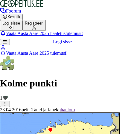
Foorum
Kasulik
Logi sisse
Registreeri
Vaata Aasta Aare 2025 hääletustulemusi!
Logi sisse
Vaata Aasta Aare 2025 tulemusi!
Kolme punkti
1
23.04.2016
peitis
Tanel ja Janek
phantom