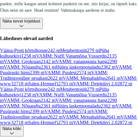
punkte, mille kaugus antud kolmest punktist on see, mis kirjas, on täpselt kaks.
Ühes neist on aare. Head otsimist! Vahetuskaupa aardesse ei mahu.
Näita tervet kirjeldust
Läheduses olevad aarded
Vääna-Posti kõrtsihoone
242
m
Metabentoniit
279
m
Püha
kultusekivi
1258
m
VAMM: Nuffi Vanamõisa Vusserdis
2135
m
VAMM: Geokraan
2142
m
VAMM: vanapagana hang
2290
m
VAMM: Nõuandja
2361
m
Hüüru laskemoonaladu
2362
m
VAMM:
Puuüraski hirm
2399
m
VAMM: Puulest
2574
m
VAMM:
Traditsiooniline pesakast
2622
m
VAMM: Metsahaldjas
2641
m
VAMM:
www3
2718
m
Salen-Hemuel'i
2793
m
VAMM: Detektiivi 2.0
2872
m
Vääna-Posti kõrtsihoone
242
m
Metabentoniit
279
m
Püha
kultusekivi
1258
m
VAMM: Nuffi Vanamõisa Vusserdis
2135
m
VAMM: Geokraan
2142
m
VAMM: vanapagana hang
2290
m
VAMM: Nõuandja
2361
m
Hüüru laskemoonaladu
2362
m
VAMM:
Puuüraski hirm
2399
m
VAMM: Puulest
2574
m
VAMM:
Traditsiooniline pesakast
2622
m
VAMM: Metsahaldjas
2641
m
VAMM:
www3
2718
m
Salen-Hemuel'i
2793
m
VAMM: Detektiivi 2.0
2872
m
Näita kõiki