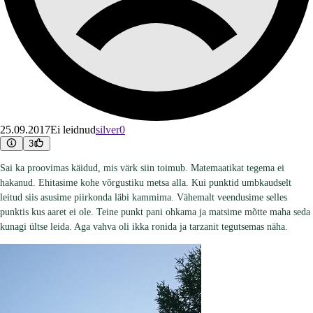
25.09.2017
Ei leidnud
silver0
3
Sai ka proovimas käidud, mis värk siin toimub. Matemaatikat tegema ei
hakanud. Ehitasime kohe võrgustiku metsa alla. Kui punktid umbkaudselt
leitud siis asusime piirkonda läbi kammima. Vähemalt veendusime selles
punktis kus aaret ei ole. Teine punkt pani ohkama ja matsime mõtte maha seda
kunagi ültse leida. Aga vahva oli ikka ronida ja tarzanit tegutsemas näha.