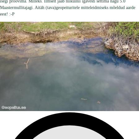
isegi proovima. Milleks. Ilmselt jääb niikuinii igavesti settima nagu 5.0
Maastermullitajagi. Aitäh (tava)geopeituritele mitteleidmiseks mõeldud aarde
eest! :-P