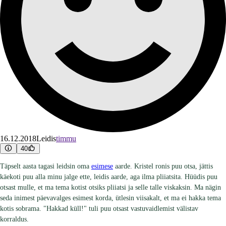
16.12.2018
Leidis
timmu
40
Täpselt aasta tagasi leidsin oma
esimese
aarde. Kristel ronis puu otsa, jättis
käekoti puu alla minu jalge ette, leidis aarde, aga ilma pliiatsita. Hüüdis puu
otsast mulle, et ma tema kotist otsiks pliiatsi ja selle talle viskaksin. Ma nägin
seda inimest päevavalges esimest korda, ütlesin viisakalt, et ma ei hakka tema
kotis sobrama. "Hakkad küll!" tuli puu otsast vastuvaidlemist välistav
korraldus.