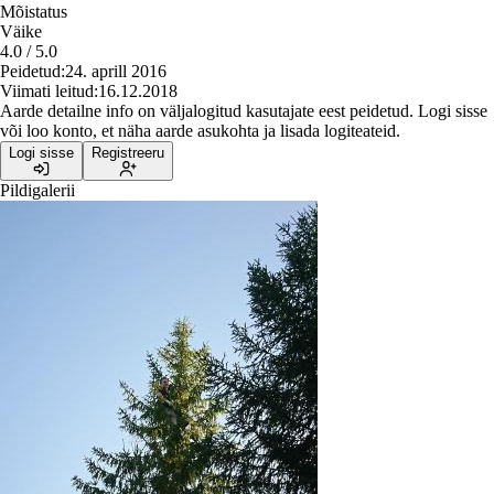
Mõistatus
Väike
4.0
/
5.0
Peidetud:
24. aprill 2016
Viimati leitud:
16.12.2018
Aarde detailne info on väljalogitud kasutajate eest peidetud. Logi sisse
või loo konto, et näha aarde asukohta ja lisada logiteateid.
Logi sisse
Registreeru
Pildigalerii