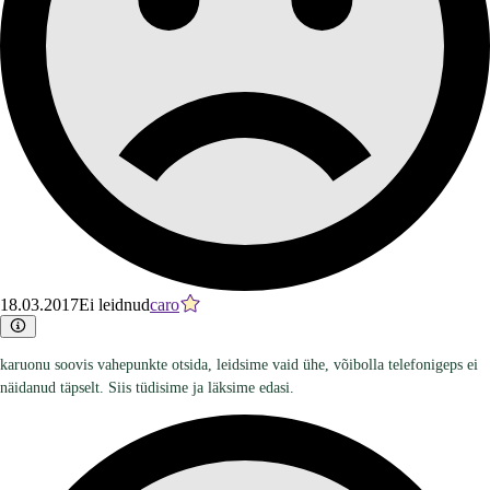
18.03.2017
Ei leidnud
caro
karuonu soovis vahepunkte otsida, leidsime vaid ühe, võibolla telefonigeps ei
näidanud täpselt. Siis tüdisime ja läksime edasi.