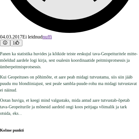
04.03.2017
Ei leidnud
nuffi
1
Panen ka statistika huvides ja kõikide teiste eeskujul tava-Geopeituritele mitte-
mõeldud aardele logi kirja, sest osalesin koordinaatide peitmisprotsessis ja
ümberpeitmisprotsessis.
Kui Geopeituses on põhimõte, et aare peab midagi tutvustama, siis siin jääb
puudu mu blondiiniajust, sest peale sambla-puude-rohu ma midagi tutvustavat
ei näinud.
Ootan huviga, et keegi mind valgustaks, mida antud aare tutvustab-õpetab
tava-Geopeiturile ja mõnesid aardeid ongi koos peitjaga võimalik ja tark
otsida, eks...
Kolme punkti