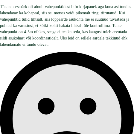
Tänane eesmärk oli ainult vahepunktidest info kirjapanek aga kuna asi tundus
lahendatav ka kohapeal, siis sai metsas veidi pikemalt ringi tiirutatud. Kui
vahepunktid tulid lihtsalt, siis lõppaarde asukohta me ei suutnud tuvastada ja
polnud ka varustust, et kõiki kohti hakata lihtsalt üle kontrollima. Teine
vahepunkt on 4-5m nihkes, seega ei tea ka seda, kas kaugusi tuleb arvutada
sildi asukohast või koordinaatidelt. Üks leid on sellele aardele tekkinud ehk
lahendamatu ei tundu olevat.