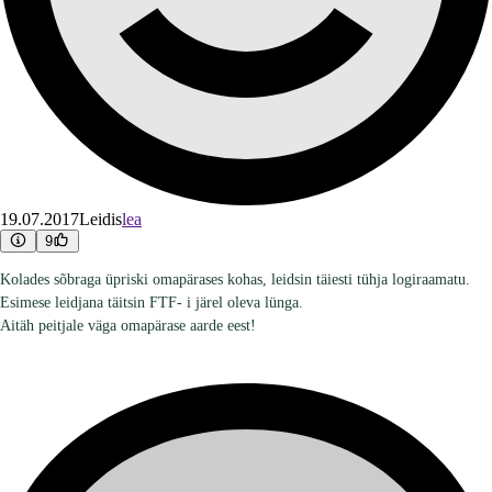
19.07.2017
Leidis
lea
9
Kolades sõbraga üpriski omapärases kohas, leidsin täiesti tühja logiraamatu.
Esimese leidjana täitsin FTF- i järel oleva lünga.
Aitäh peitjale väga omapärase aarde eest!