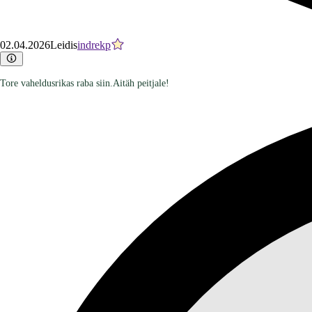
02.04.2026
Leidis
indrekp
Tore vaheldusrikas raba siin.Aitäh peitjale!