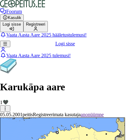
Foorum
Kasulik
Logi sisse
Registreeri
Vaata Aasta Aare 2025 hääletustulemusi!
Logi sisse
Vaata Aasta Aare 2025 tulemusi!
Karukäpa aare
1
05.05.2001
peitis
Registreerimata kasutaja
anonüümne