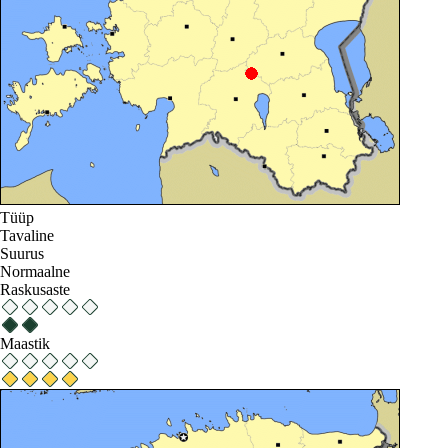
Tüüp
Tavaline
Suurus
Normaalne
Raskusaste
Maastik