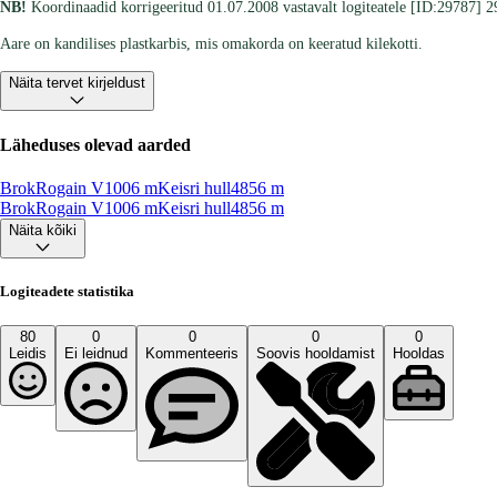
NB!
Koordinaadid korrigeeritud 01.07.2008 vastavalt logiteatele [ID:29787] 
Aare on kandilises plastkarbis, mis omakorda on keeratud kilekotti.
Näita tervet kirjeldust
Läheduses olevad aarded
BrokRogain V
1006
m
Keisri hull
4856
m
BrokRogain V
1006
m
Keisri hull
4856
m
Näita kõiki
Logiteadete statistika
80
0
0
0
0
Leidis
Ei leidnud
Kommenteeris
Soovis hooldamist
Hooldas