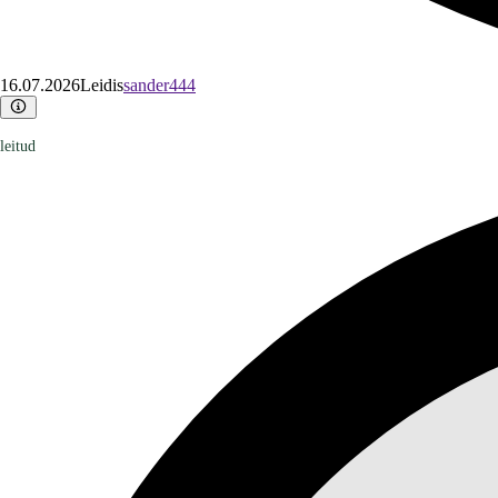
16.07.2026
Leidis
sander444
leitud