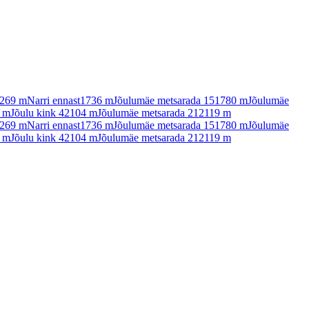
269
m
Narri ennast
1736
m
Jõulumäe metsarada 15
1780
m
Jõulumäe
m
Jõulu kink 4
2104
m
Jõulumäe metsarada 21
2119
m
269
m
Narri ennast
1736
m
Jõulumäe metsarada 15
1780
m
Jõulumäe
m
Jõulu kink 4
2104
m
Jõulumäe metsarada 21
2119
m