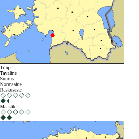
Tüüp
Tavaline
Suurus
Normaalne
Raskusaste
Maastik