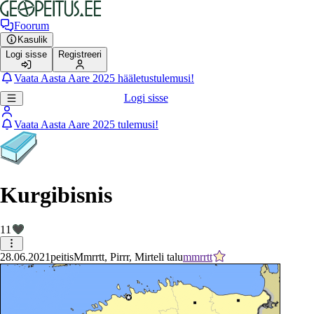
Foorum
Kasulik
Logi sisse
Registreeri
Vaata Aasta Aare 2025 hääletustulemusi!
Logi sisse
Vaata Aasta Aare 2025 tulemusi!
Kurgibisnis
11
28.06.2021
peitis
Mmrrtt, Pirrr, Mirteli talu
mmrrtt