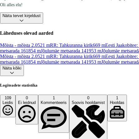
Oli alles elu!
Näita tervet kirjeldust
Läheduses olevad aarded
Mõista - mõista 2.0
521
m
RR: Tahkuranna kirik
669
m
Eesti Jaakobitee
metsarada 16
1854
m
Jõulumäe metsarada 14
1953
m
Jõulumäe metsarad
Mõista - mõista 2.0
521
m
RR: Tahkuranna kirik
669
m
Eesti Jaakobitee
metsarada 16
1854
m
Jõulumäe metsarada 14
1953
m
Jõulumäe metsarad
Näita kõiki
Logiteadete statistika
109
0
1
0
1
Leidis
Ei leidnud
Kommenteeris
Soovis hooldamist
Hooldas