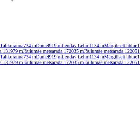
: Tahkuranna
734
m
Daniel
919
m
Lendav Lehm
1134
m
Märgiliselt lihtne
1
a 13
1979
m
Jõulumäe metsarada 17
2035
m
Jõulumäe metsarada 12
2051
: Tahkuranna
734
m
Daniel
919
m
Lendav Lehm
1134
m
Märgiliselt lihtne
1
a 13
1979
m
Jõulumäe metsarada 17
2035
m
Jõulumäe metsarada 12
2051