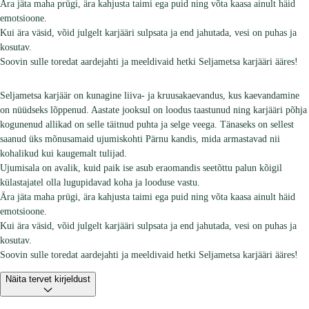
Ära jäta maha prügi, ära kahjusta taimi ega puid ning võta kaasa ainult häid
emotsioone.
Kui ära väsid, võid julgelt karjääri sulpsata ja end jahutada, vesi on puhas ja
kosutav.
Soovin sulle toredat aardejahti ja meeldivaid hetki Seljametsa karjääri ääres!
Seljametsa karjäär on kunagine liiva- ja kruusakaevandus, kus kaevandamine
on nüüdseks lõppenud. Aastate jooksul on loodus taastunud ning karjääri põhja
kogunenud allikad on selle täitnud puhta ja selge veega. Tänaseks on sellest
saanud üks mõnusamaid ujumiskohti Pärnu kandis, mida armastavad nii
kohalikud kui kaugemalt tulijad.
Ujumisala on avalik, kuid paik ise asub eraomandis seetõttu palun kõigil
külastajatel olla lugupidavad koha ja looduse vastu.
Ära jäta maha prügi, ära kahjusta taimi ega puid ning võta kaasa ainult häid
emotsioone.
Kui ära väsid, võid julgelt karjääri sulpsata ja end jahutada, vesi on puhas ja
kosutav.
Soovin sulle toredat aardejahti ja meeldivaid hetki Seljametsa karjääri ääres!
Näita tervet kirjeldust