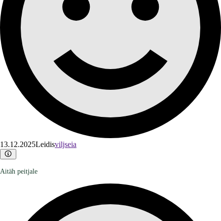
13.12.2025
Leidis
viljseia
Aitäh peitjale