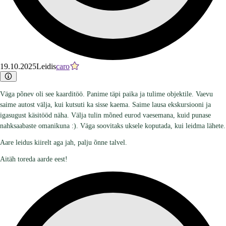
19.10.2025
Leidis
caro
Väga põnev oli see kaarditöö. Panime täpi paika ja tulime objektile. Vaevu
saime autost välja, kui kutsuti ka sisse kaema. Saime lausa ekskursiooni ja
igasugust käsitööd näha. Välja tulin mõned eurod vaesemana, kuid punase
nahksaabaste omanikuna :). Väga soovitaks uksele koputada, kui leidma lähete.
Aare leidus kiirelt aga jah, palju õnne talvel.
Aitäh toreda aarde eest!