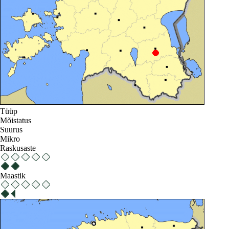
Tüüp
Mõistatus
Suurus
Mikro
Raskusaste
Maastik