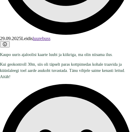
29.09.2025
Leidis
luurebuss
Kaupo uuris ajaloolisi kaarte luubi ja kiikriga, ma olin niisama ilus.
Kui geokontroll 30m, siis oli täpselt paras kottpimedas kohale traavida ja
küünlaleegi toel aarde asukoht tuvastada. Tänu vihjele saime kenasti leitud.
Aitäh!