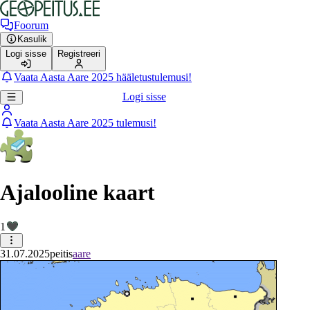
Foorum
Kasulik
Logi sisse
Registreeri
Vaata Aasta Aare 2025 hääletustulemusi!
Logi sisse
Vaata Aasta Aare 2025 tulemusi!
Ajalooline kaart
1
31.07.2025
peitis
aare