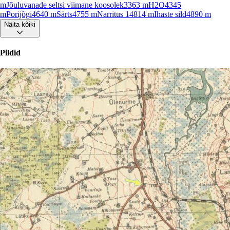
m
Jõuluvanade seltsi viimane koosolek
3363
m
H2O
4345
m
Porijõgi
4640
m
Särts
4755
m
Narritus 1
4814
m
Ihaste sild
4890
m
Näita kõiki
Pildid