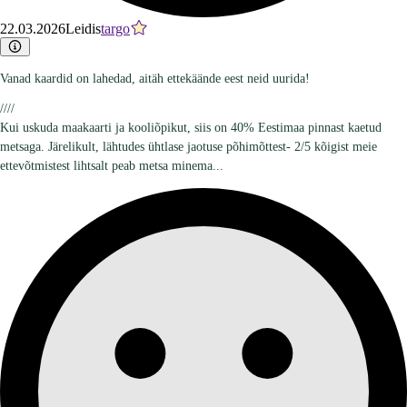
22.03.2026
Leidis
targo
Vanad kaardid on lahedad, aitäh ettekäände eest neid uurida!
////
Kui uskuda maakaarti ja kooliõpikut, siis on 40% Eestimaa pinnast kaetud
metsaga. Järelikult, lähtudes ühtlase jaotuse põhimõttest- 2/5 kõigist meie
ettevõtmistest lihtsalt peab metsa minema...