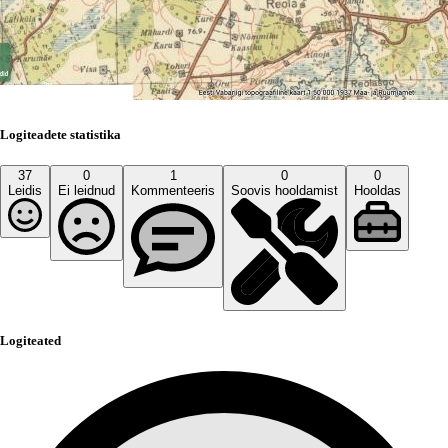
Logiteadete statistika
37
0
1
0
0
Leidis
Ei leidnud
Kommenteeris
Soovis hooldamist
Hooldas
Logiteated