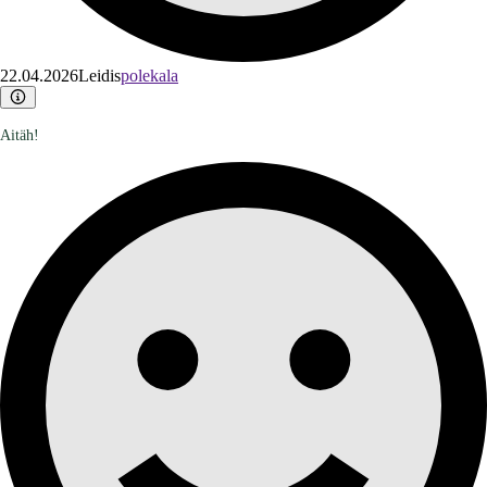
22.04.2026
Leidis
polekala
Aitäh!