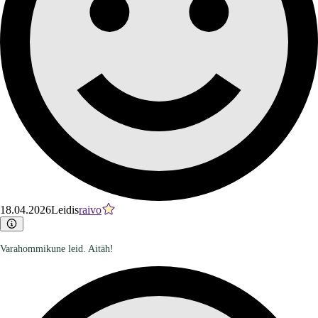
18.04.2026
Leidis
raivo
Varahommikune leid. Aitäh!