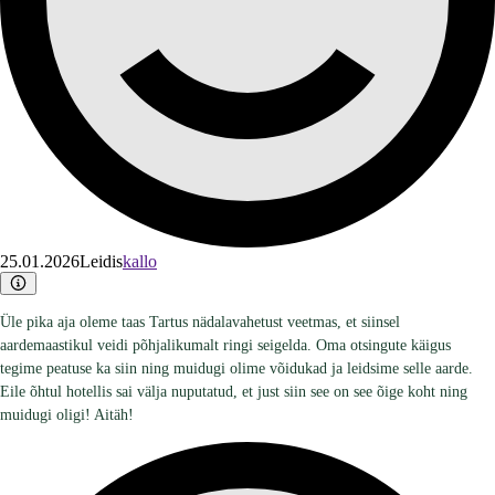
25.01.2026
Leidis
kallo
Üle pika aja oleme taas Tartus nädalavahetust veetmas, et siinsel
aardemaastikul veidi põhjalikumalt ringi seigelda. Oma otsingute käigus
tegime peatuse ka siin ning muidugi olime võidukad ja leidsime selle aarde.
Eile õhtul hotellis sai välja nuputatud, et just siin see on see õige koht ning
muidugi oligi! Aitäh!