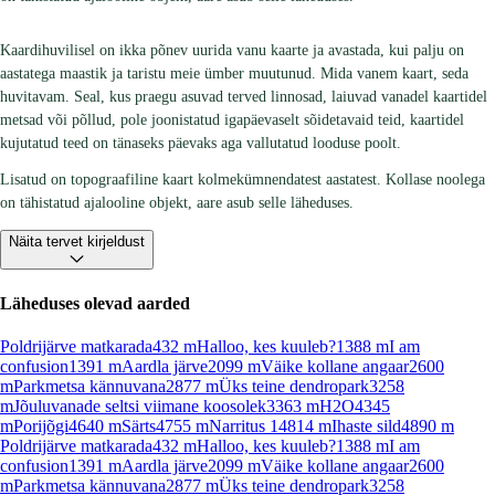
Kaardihuvilisel on ikka põnev uurida vanu kaarte ja avastada, kui palju on
aastatega maastik ja taristu meie ümber muutunud. Mida vanem kaart, seda
huvitavam. Seal, kus praegu asuvad terved linnosad, laiuvad vanadel kaartidel
metsad või põllud, pole joonistatud igapäevaselt sõidetavaid teid, kaartidel
kujutatud teed on tänaseks päevaks aga vallutatud looduse poolt.
Lisatud on topograafiline kaart kolmekümnendatest aastatest. Kollase noolega
on tähistatud ajalooline objekt, aare asub selle läheduses.
Näita tervet kirjeldust
Läheduses olevad aarded
Poldrijärve matkarada
432
m
Halloo, kes kuuleb?
1388
m
I am
confusion
1391
m
Aardla järve
2099
m
Väike kollane angaar
2600
m
Parkmetsa kännuvana
2877
m
Üks teine dendropark
3258
m
Jõuluvanade seltsi viimane koosolek
3363
m
H2O
4345
m
Porijõgi
4640
m
Särts
4755
m
Narritus 1
4814
m
Ihaste sild
4890
m
Poldrijärve matkarada
432
m
Halloo, kes kuuleb?
1388
m
I am
confusion
1391
m
Aardla järve
2099
m
Väike kollane angaar
2600
m
Parkmetsa kännuvana
2877
m
Üks teine dendropark
3258