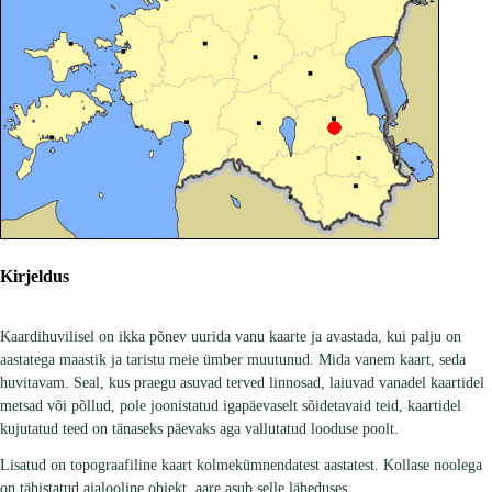
Kirjeldus
Kaardihuvilisel on ikka põnev uurida vanu kaarte ja avastada, kui palju on
aastatega maastik ja taristu meie ümber muutunud. Mida vanem kaart, seda
huvitavam. Seal, kus praegu asuvad terved linnosad, laiuvad vanadel kaartidel
metsad või põllud, pole joonistatud igapäevaselt sõidetavaid teid, kaartidel
kujutatud teed on tänaseks päevaks aga vallutatud looduse poolt.
Lisatud on topograafiline kaart kolmekümnendatest aastatest. Kollase noolega
on tähistatud ajalooline objekt, aare asub selle läheduses.