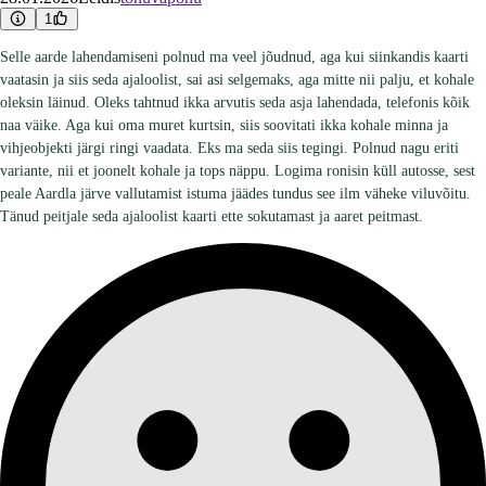
1
Selle aarde lahendamiseni polnud ma veel jõudnud, aga kui siinkandis kaarti
vaatasin ja siis seda ajaloolist, sai asi selgemaks, aga mitte nii palju, et kohale
oleksin läinud. Oleks tahtnud ikka arvutis seda asja lahendada, telefonis kõik
naa väike. Aga kui oma muret kurtsin, siis soovitati ikka kohale minna ja
vihjeobjekti järgi ringi vaadata. Eks ma seda siis tegingi. Polnud nagu eriti
variante, nii et joonelt kohale ja tops näppu. Logima ronisin küll autosse, sest
peale Aardla järve vallutamist istuma jäädes tundus see ilm väheke viluvõitu.
Tänud peitjale seda ajaloolist kaarti ette sokutamast ja aaret peitmast.