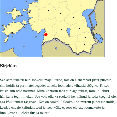
Kirjeldus
See aare juhatab teid sookolli maja juurde, mis on ajahambast pisut puretud,
siin hoidis ta parimatel aegadel talveks loomadele vihtasid söögiks. Kitsed
käisid siin neid nosimas. Mina kohtasin täna siin aga rebast, minu tulekust
häirituna tegi minekut. See võis olla ka sookoll ise, näinud ju teda keegi ei ole,
aga kõik temast räägivad. Kes on sookoll? Sookoll on muretu ja heasüdamlik,
keedab endale kailudest teed ja teeb kõik, et soos elavate loomakeste ja
linnukeste elu oleks ilus ja muretu.