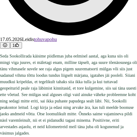
17.05.2026
Leidis
tohuvapohu
1
Seda Sookollirada käisime piidlemas juba eelmisel aastal, aga kuna siis oli
mingi viga juures, ei mäletagi enam, milline täpselt, aga suure tõenäosusega oli
tänu vihmasele suvele see raja algus pigem suurematsorti mülgas või siis just
sadanud vihma tõttu loodus tundus liigselt märjana, igatahes jäi pooleli. Siiani
muudkui kripeldas, et tegelikult tahaks siia ikka tulla ja kui tuttavad
geopeiturid peale raja läbimist kinnitasid, et tore kulgemine, siis sai täna uuesti
ette võetud. See mülgas seal alguses oligi vaid ainuke väheke probleemne koht
ning sedagi mitte eriti, sai ikka puhaste papudega sealt läbi. Nii, Sookolli
peakontor leitud. Logi kirja ja edasi ning arvake ära, kas tuli meelde boonuse
jaoks andmeid võtta. Otse loomulikult mitte. Õnneks saime vajamineva pildi
näol varemleinult, nii et ei pidanudki tagasi minema. Positiivne, eriti
arvestades asjaolu, et neid kilomeetreid meil täna juba oli kogunenud ja
väsimus jalgades.