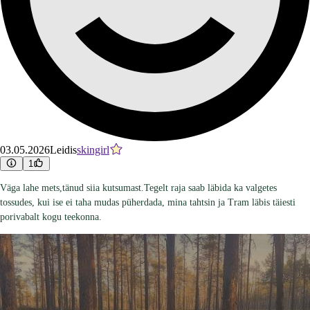
03.05.2026
Leidis
skingirl
1
Väga lahe mets,tänud siia kutsumast.Tegelt raja saab läbida ka valgetes
tossudes, kui ise ei taha mudas püherdada, mina tahtsin ja Tram läbis täiesti
porivabalt kogu teekonna.