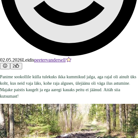
02.05.2026
Leidis
peetervandersell
2
Panime sookollile külla tulekuks ikka kummikud jalga, aga rajal oli ainult üks
koht, kus neid vaja läks, kohe raja alguses, ülejäänu oli väga ilus astumine.
Majake paistis kaugelt ja ega aaregi kauaks peitu ei jäänud. Aitäh siia
kutsumast!