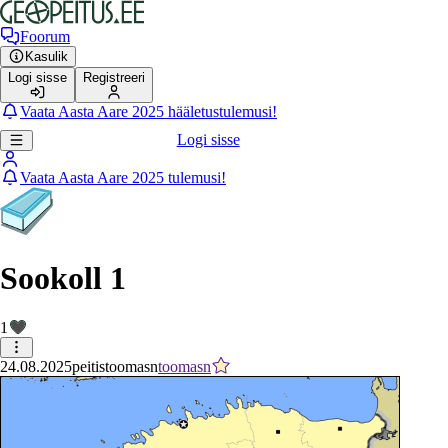
Foorum
Kasulik
Logi sisse
Registreeri
Vaata Aasta Aare 2025 hääletustulemusi!
Logi sisse
Vaata Aasta Aare 2025 tulemusi!
Sookoll 1
1
24.08.2025
peitis
toomasn
toomasn