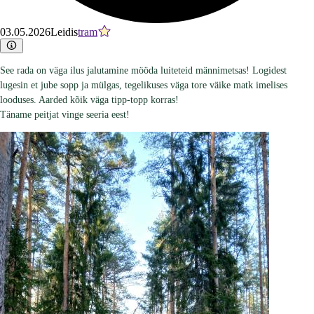
03.05.2026
Leidis
tram
See rada on väga ilus jalutamine mööda luiteteid männimetsas! Logidest
lugesin et jube sopp ja mülgas, tegelikuses väga tore väike matk imelises
looduses. Aarded kõik väga tipp-topp korras!
Täname peitjat vinge seeria eest!