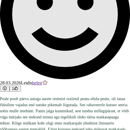
28.03.2026
Leidis
helen
1
Peale poolt päeva autoga aarete otsimist reziimil peatu-sõida-peatu, oli lausa
füüsiline vajadus end natuke pikemalt liigutada. See rabaveerele kutsuv seeria
sobis mulle imehästi. Panin jalga kummikud, sest tundus millegipärast, et võib
väga märjaks see teekond minna aga tegelikult oleks täitsa matkasapaaga
tehtav. Kõige mülkam koht oligi enne matkarajale jõudmist ilmsuurte
rõõbastega vesine metsalõik. Edasi kujunes teekond juba mõnusat matkarada