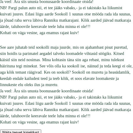
Ja veel: Ära siis unusta boonusaarde koordinaate otsida!
NB! Pargi palun auto nii, et tee jääks vabaks,- ja ei takistaks ka liikumist
kuivati juures. Edasi liigu aarde Sookoll 1 suunas otse mööda rada ida suunas,
ja jõuad raba serva läbiva Ranniku matkarajani. Kõik aarded jäävad matkaraja
äärde, taluhoovile keeravale teele luba minna ei ole!!!
Kohati on väga vesine, aga enamus rajast kuiv!
See aare juhatab teid sookolli maja juurde, mis on ajahambast pisut puretud,
siin hoidis ta parimatel aegadel talveks loomadele vihtasid söögiks. Kitsed
käisid siin neid nosimas. Mina kohtasin täna siin aga rebast, minu tulekust
häirituna tegi minekut. See võis olla ka sookoll ise, näinud ju teda keegi ei ole,
aga kõik temast räägivad. Kes on sookoll? Sookoll on muretu ja heasüdamlik,
keedab endale kailudest teed ja teeb kõik, et soos elavate loomakeste ja
linnukeste elu oleks ilus ja muretu.
Ja veel: Ära siis unusta boonusaarde koordinaate otsida!
NB! Pargi palun auto nii, et tee jääks vabaks,- ja ei takistaks ka liikumist
kuivati juures. Edasi liigu aarde Sookoll 1 suunas otse mööda rada ida suunas,
ja jõuad raba serva läbiva Ranniku matkarajani. Kõik aarded jäävad matkaraja
äärde, taluhoovile keeravale teele luba minna ei ole!!!
Kohati on väga vesine, aga enamus rajast kuiv!
Näita tervet kirjeldust