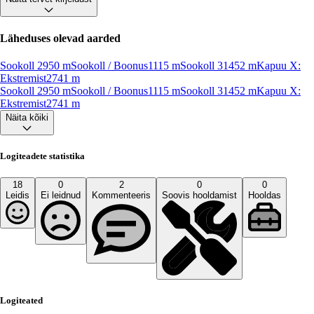
Läheduses olevad aarded
Sookoll 2
950
m
Sookoll / Boonus
1115
m
Sookoll 3
1452
m
Kapuu X:
Ekstremist
2741
m
Sookoll 2
950
m
Sookoll / Boonus
1115
m
Sookoll 3
1452
m
Kapuu X:
Ekstremist
2741
m
Näita kõiki
Logiteadete statistika
18
0
2
0
0
Leidis
Ei leidnud
Kommenteeris
Soovis hooldamist
Hooldas
Logiteated