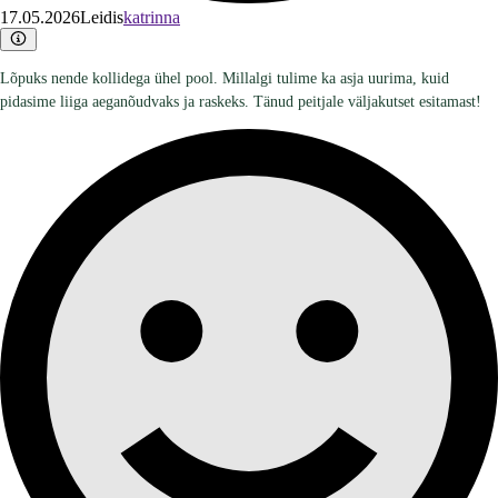
17.05.2026
Leidis
katrinna
Lõpuks nende kollidega ühel pool. Millalgi tulime ka asja uurima, kuid
pidasime liiga aeganõudvaks ja raskeks. Tänud peitjale väljakutset esitamast!