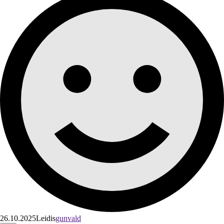
26.10.2025
Leidis
gunvald