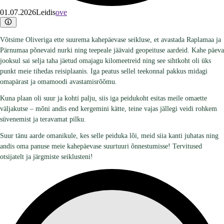
01.07.2026
Leidis
ove
Võtsime Oliveriga ette suurema kahepäevase seikluse, et avastada Raplamaa ja
Pärnumaa põnevaid nurki ning teepeale jäävaid geopeituse aardeid. Kahe päeva
jooksul sai selja taha jäetud omajagu kilomeetreid ning see sihtkoht oli üks
punkt meie tihedas reisiplaanis. Iga peatus sellel teekonnal pakkus midagi
omapärast ja omamoodi avastamisrõõmu.
​Kuna plaan oli suur ja kohti palju, siis iga peidukoht esitas meile omaette
väljakutse – mõni andis end kergemini kätte, teine vajas jällegi veidi rohkem
süvenemist ja teravamat pilku.
​Suur tänu aarde omanikule, kes selle peiduka lõi, meid siia kanti juhatas ning
andis oma panuse meie kahepäevase suurtuuri õnnestumisse! Tervitused
otsijatelt ja järgmiste seiklusteni!