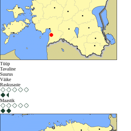
Tüüp
Tavaline
Suurus
Väike
Raskusaste
Maastik