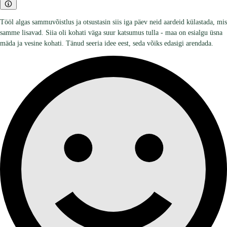
Tööl algas sammuvõistlus ja otsustasin siis iga päev neid aardeid külastada, mis
samme lisavad. Siia oli kohati väga suur katsumus tulla - maa on esialgu üsna
mäda ja vesine kohati. Tänud seeria idee eest, seda võiks edasigi arendada.